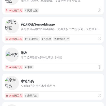
涵盖图片处理、视频编辑、文案创作等多个领域
AI绘画工具
# 魔搭社区
商汤秒画SenseMirage
会打字就会用的AI绘画神器，完美支持中文提示词，支持摄影、可爱、精致、赛博朋克、电影等超多风格，人人都可以是插画师！
AI绘画工具
# 18+ai绘画
# AI作画
# ai绘画图片
堆友
零门槛AI绘画+多种电商设计神器
AI绘画工具
# 堆友
摩笔马良
AI 驱动的创意艺术生成平台
AI绘画工具
# 摩笔马良