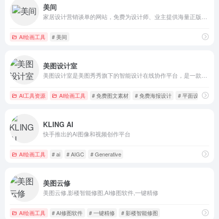
美间
家居设计营销谈单的网站，免费为设计师、业主提供海量正版设计素材
AI绘画工具
# 美间
美图设计室
美图设计室是美图秀秀旗下的智能设计在线协作平台，是一款平面设计工具和在线平面设计软件,提供海量海报模板,跨境电商模板,跨境电商banner,跨境电商主图,邀请函,公告通知,喜报,logo等免费设计素材和模板,可在线智能生成海报,一键换色,一键换装,一键去水印,图片高清修复,无损放大,抠图,拼图。
AI工具资源
AI绘画工具
# 免费图文素材
# 免费海报设计
# 平面设计制作
KLING AI
快手推出的Al图像和视频创作平台
AI绘画工具
# ai
# AIGC
# Generative
美图云修
美图云修,影楼智能修图,AI修图软件,一键精修
AI绘画工具
# AI修图软件
# 一键精修
# 影楼智能修图