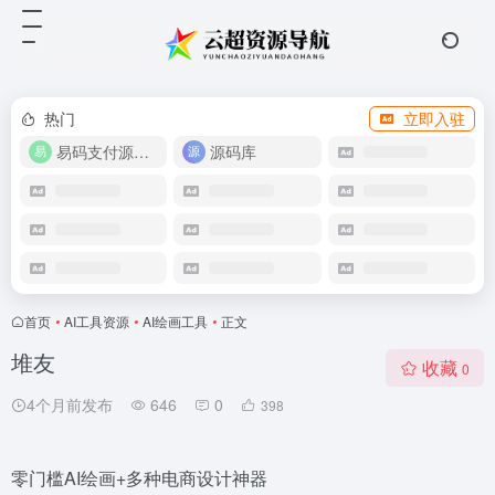
热门
立即入驻
易码支付源码下载
源码库
首页
•
AI工具资源
•
AI绘画工具
•
正文
堆友
收藏
0
4个月前发布
646
0
398
零门槛AI绘画+多种电商设计神器