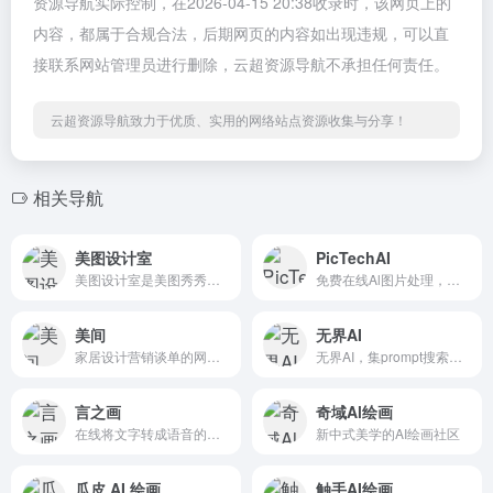
资源导航实际控制，在2026-04-15 20:38收录时，该网页上的
内容，都属于合规合法，后期网页的内容如出现违规，可以直
接联系网站管理员进行删除，云超资源导航不承担任何责任。
云超资源导航致力于优质、实用的网络站点资源收集与分享！
相关导航
美图设计室
PicTechAI
美图设计室是美图秀秀旗下的智能设计在线协作平台，是一款平面设计工具和在线平面设计软件,提供海量海报模板,跨境电商模板,跨境电商banner,跨境电商主图,邀请函,公告通知,喜报,logo等免费设计素材和模板,可在线智能生成海报,一键换色,一键换装,一键去水印,图片高清修复,无损放大,抠图,拼图。
免费在线Al图片处理，图片翻译、智能抠图、AI背景处理等。
美间
无界AI
家居设计营销谈单的网站，免费为设计师、业主提供海量正版设计素材
无界AI，集prompt搜索、AI图库、AI创作、AI广场、词/图等为一体。提供一站式AI搜索-创作-交流-分享服务。
言之画
奇域Al绘画
在线将文字转成语音的智能配音产品
新中式美学的AI绘画社区
瓜皮 AI 绘画
触手AI绘画