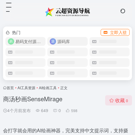
热门
立即入驻
易码支付源码下载
源码库
首页
•
AI工具资源
•
AI绘画工具
•
正文
商汤秒画SenseMirage
收藏
0
4个月前发布
649
0
598
会打字就会用的AI绘画神器，完美支持中文提示词，支持摄