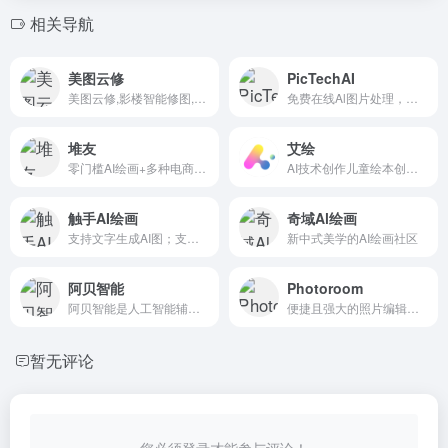
相关导航
美图云修
PicTechAI
美图云修,影楼智能修图,AI修图软件,一键精修
免费在线Al图片处理，图片翻译、智能抠图、AI背景处理等。
堆友
艾绘
零门槛AI绘画+多种电商设计神器
AI技术创作儿童绘本创作的平台
触手AI绘画
奇域Al绘画
支持文字生成AI图；支持图生图
新中式美学的AI绘画社区
阿贝智能
Photoroom
阿贝智能是人工智能辅助创作儿童绘本、睡前故事和有声书的平台，也是儿童探索和学习人工智能的乐园。
便捷且强大的照片编辑解决方案
暂无评论