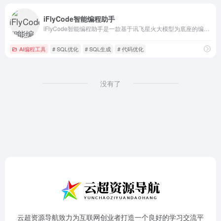
iFlyCode智能编程助手
iFlyCode智能编程助手是一款基于讯飞星火大模型为底座的编程辅助工具，它可以通过自然语言描述需求，快速生成代码片段，并同时具备智能问答、代码补全、代码纠错、代码解释、函数注释、行间注释、单元测试、SQL生成和优化、代码调试和代码预评审功能，提升开发人员的工作效率，编程更轻松，创意更自由。
AI编程工具
# SQL优化
# SQL生成
# 代码优化
没有了
云超资源导航致力为互联网创业者打造一个良好的学习交流平