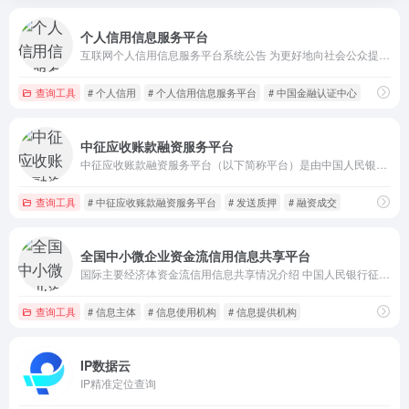
个人信用信息服务平台
互联网个人信用信息服务平台系统公告 为更好地向社会公众提供征信服务，使社会公众更加便捷地通过互联网个人信用信息服务平台（以下简称平台，https://ipcrs.pbccrc.org.cn）查询本人信用报告，
查询工具
# 个人信用
# 个人信用信息服务平台
# 中国金融认证中心
中征应收账款融资服务平台
中征应收账款融资服务平台（以下简称平台）是由中国人民银行征信中心(以下简称征信中心)牵头组织并由下属子公司中征（天津）动产融资登记服务有限责任公司（以下简称中征登记公司）建设运营的，旨在促进应收账款融资的信息服务平台。平台于2013年12月31日上线运行，通过为资金供需双方提供迅速、便捷、有效的应收
查询工具
# 中征应收账款融资服务平台
# 发送质押
# 融资成交
全国中小微企业资金流信用信息共享平台
国际主要经济体资金流信用信息共享情况介绍 中国人民银行征信中心编译 近年来，在全球开放银行浪潮和金融科技快速发展的共同推动下，资金流信用信息可得性和开放性前所未有地提高。促进资金流信用信息共享和应用，已成为各国推动普惠金融发展和金融创新的一个重要举措。对于企业和个人信息主体而言，资金流信
查询工具
# 信息主体
# 信息使用机构
# 信息提供机构
IP数据云
IP精准定位查询