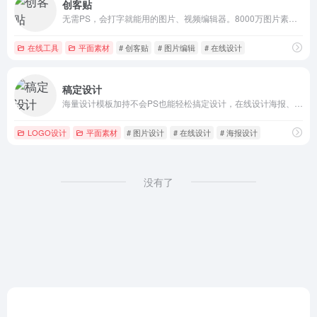
创客贴
无需PS，会打字就能用的图片、视频编辑器。8000万图片素材在线编辑，换图改字生成精美设计。自动抠图，高清背景，设计不求人，商用有版权
在线工具
平面素材
# 创客贴
# 图片编辑
# 在线设计
稿定设计
海量设计模板加持不会PS也能轻松搞定设计，在线设计海报、简历、PPT、名片、宣传单、邀请函、Logo等多种设计需求场景，3秒抠图、批量套版、AI辅助设计实用便捷。海量正版授权资源，商用无忧。
LOGO设计
平面素材
# 图片设计
# 在线设计
# 海报设计
没有了