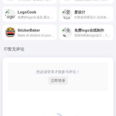
LogoCook
爱设计
免费的logo生成器,通过在线编辑就可以快速的创建自己想要的logo
作图就用爱设计,活动海报,公众号配图,朋友圈封面,电商等百万可商用模版一键出图,只需拖拉拽三步在线图片编辑,从此设计不求人
StickerBaker
免费logo在线制作
Make AI stickers of yourself
智能AI商标logo设计，100%U钙网原创，无论你董不懂设计,仅需输入文字，您就可以自助设计出专业、精美的LOGO,无限制免费下载，十几年专业专注智能LOGO设计，服务用户已超千万
暂无评论
您必须登录才能参与评论！
立即登录