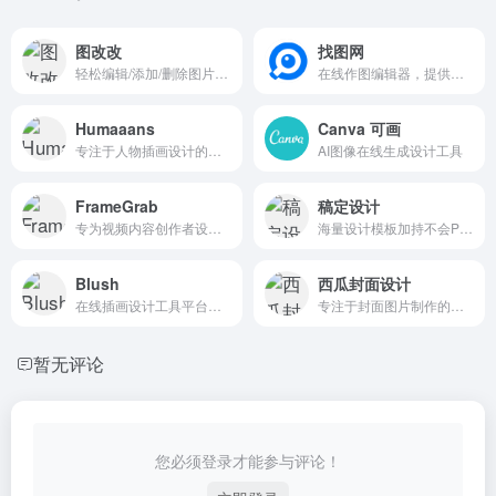
图改改
找图网
轻松编辑/添加/删除图片中的文字,AI一键P图改字，无需学习P图技术，摆脱重型软件依赖。支持图片文字识别、图片添加水印、图片删除水印、添加图章等功能。
在线作图编辑器，提供大量版权原创海报设计，公众号图片素材，彩色二维码，每日一签等素材，支持在线图片设计，图片处理，美化图片等功能，一站式满足图片在线设计要求。
Humaaans
Canva 可画
专注于人物插画设计的资源库
AI图像在线生成设计工具
FrameGrab
稿定设计
专为视频内容创作者设计的在线工具
海量设计模板加持不会PS也能轻松搞定设计，在线设计海报、简历、PPT、名片、宣传单、邀请函、Logo等多种设计需求场景，3秒抠图、批量套版、AI辅助设计实用便捷。海量正版授权资源，商用无忧。
Blush
西瓜封面设计
在线插画设计工具平台，提供丰富的插画素材与高度自定义功能
专注于封面图片制作的专业设计工具
暂无评论
您必须登录才能参与评论！