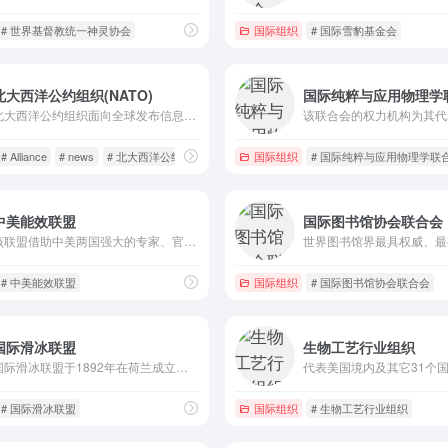
# 世界基督教统一神灵协会
国际组织
# 国际雪豹基金会
北大西洋公约组织(NATO)
国际纯粹与应用物理学
北大西洋公约组织面向全球发布信息的核心平台
# Alliance
# news
# 北大西洋公约组织
国际组织
# 国际纯粹与应用物理学联
中美能效联盟
国际图书馆协会联合会
该联盟借助中美两国强大的专家、官员及利益相关者的人际网络，能效联盟为中国设计并实施行之有效的大型能效项目，并提供资金和技术支持。
# 中美能效联盟
国际组织
# 国际图书馆协会联合会
国际滑冰联盟
生物工艺行业组织
国际滑冰联盟于1892年在荷兰成立，总部位于瑞士洛桑，现时已有80个成员国加入，中国在1956年加入su.org
# 国际滑冰联盟
国际组织
# 生物工艺行业组织