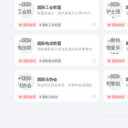
国际工会联盟
联盟的成立，把代表着五大洲154个国家1.75亿工人的各个工会团结到了一起，标志着全球工会运动向着结束冷战分裂局面迈出了重要一步。
国际组织
# 国际工会联盟
国际组织
国际电信联盟
国际电联是主管信息通信技术事务的联合国机构。国际电联总部设于瑞士日内瓦，其成员包括191个成员国和700多个部门成员及部门准成员。每年的5月17日是世界电信日(World Telecommunication Day)。
国际组织
# 国际电信联盟
国际组织
国际法协会
协会的宗旨是研究、诠释和促进国际公法和国际私法；研究比较法律；提出解决法律冲突的办法；统一法律并促进国际理解和善意。
国际组织
# 国际法协会
国际组织