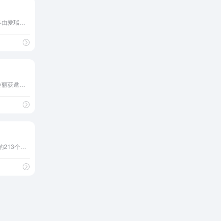
世界小姐评选活动于1951年由爱瑞克·莫里（Eric Morley）在英国南岸（South Bank）创立
2007年起，中国大陆地区佳丽获邀参赛，故大会将“国际华裔小姐”易名为更具代表性的“国际中华小姐”。
其成员包括全球125个国家的213个组织，总部位于法国巴黎（未来将迁至瑞士苏黎世），现任主席法国人让•托德（Jean Todt）。