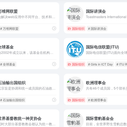
万维网联盟
国际讲演会
为解决web应用中不同平台、技术和开发者带来的不兼容问题，保障Web信息的顺利和完整流通，万维网联盟制定了一系列标准并督促Web应用开发者和内容提供者遵循这些标准。
# 万维网联盟
国际组织
# 国际讲演会
全球基金
国际电信联盟(ITU)
自2002年成立以来，该基金在机构及个人捐款的支持下，在全世界开展抗击最恶性疾病的工作，其业务目前已覆盖150多个国家和地区。
# 全球基金
国际组织
# Girls in ICT Day
# ITU R
石油输出国组织
欧洲理事会
其宗旨是协调和统一成员国的石油政策，维护各自的和共同的利益。现有11个成员国是：沙特阿拉伯、伊拉克、伊朗、科威特、阿拉伯联合酋长国、卡塔尔、利比亚、尼日利亚、阿尔及利亚、安哥拉、厄瓜多尔和委内瑞拉
# 石油输出国组织
国际组织
# 欧洲理事会
世界基督教统一神灵协会
国际雪豹基金会
现时大部分基督教教会都认为统一教是异端，原因是统一教除了《圣经》之外，亦采纳了文鲜明个人的著作，并其教义神学与主流基督教神学大相径庭。