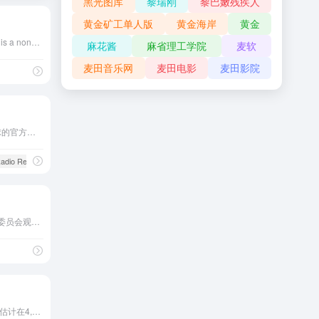
黑光图库
黎瑞刚
黎巴嫩残疾人
黄金矿工单人版
黄金海岸
黄金
Toastmasters International is a nonprofit educational organization that builds confidence and teaches public speaking skills through a worldwide network of clubs that mee...
麻花酱
麻省理工学院
麦软
麦田音乐网
麦田电影
麦田影院
国际电信联盟(ITU)面向全球的官方信息平台，旨在推动全球通信领域的发展、信息共享与国际合作，对全球通信行业有着重要意义
adio Regulations (2024)
# 人工智能
共有46个成员国，5个部长委员会观察员国，以及3个议会观察员国。其宗旨是保护欧洲人权、议会民主和权利的优先性；在欧洲范围内达成协议以协调各国社会和法律行为；促进实现欧洲文化的统一性。
目前，全世界野生雪豹总数估计在4,000和7,500之间。