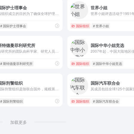
国际护士理事会
世界小姐
该组织成立的目的为了确保全球护理品质达到一定的水平，卫生政策能更为健全，促进护理知识发展并让护理成为一个受全世界尊重的专业。此外，亦令护理成为一个代表胜任能干及令人满意的人力大军。
# 国际护士理事会
国际组织
# 世界小姐
斯特德曼菲利研究所
国际中华小姐竞选
该研究所的团队由科学家、研究人员、访问学者和实习生组成。通过这些管理人员、合作伙伴、支持者的工作，斯特德曼菲利研究所建成了世界上最大的整形外科研究数据库，尤其在关节炎的开创性研究上处于全球领先水平。
# 斯特德曼菲利研究所
国际组织
# 国际中华小姐竞选
国际刑警组织
国际汽车联合会
国际刑警组织是除联合国外，规模第二大的国际组织，也是全球最大的警察组织，包括184个成员国。
# 国际刑警组织
国际组织
# 国际汽车联合会
加载更多