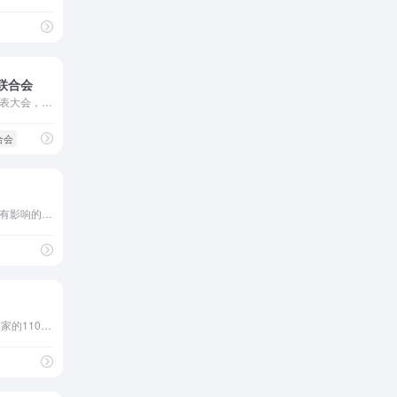
联合会
该联合会的权力机构为其代表大会，并设有执行委员会及各专业委员会，每三年召开一次代表大会。 humanity. The 33rd General Assembly (GA)
合会
世界图书馆界最具权威、最有影响的非政府的专业性国际组织，世界知识产权组织观察员，协会总部设在荷兰海牙
代表美国境内及其它31个国家的1100多家生物技术公司、学术机构、国家生物技术中心和相关机构的利益。BIO成员参与医疗保健、农业、工业及环境领域生物技术产品的研发。