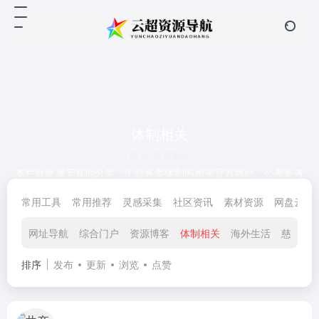
体制相关
共 32 篇网址
本栏目隶属于其他分类，汇总各类体制内相关官方网站、公考备考
资源、政务便民服务平台，覆盖公务员招录、事业编考试、政务办
常用工具
常用推荐
灵感采集
社区资讯
素材资源
网盘云储
事、政策资讯查阅等内容，一站式体制内信息导航合集。
网址导航
综合门户
资源博客
体制相关
海外生活
慈善公
排序
发布
更新
浏览
点赞