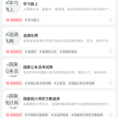
学习路上
人民网主办，最集中、最系统、最全面地宣传和介绍中国共产党的权威网站。
体制相关
# 学习路上
选调生网
全国各地选调生共同打造的在职选调生政策、交流、成长平台，展选调生风采，树选调生形象，让在校大学生正确认识和选择选调生这条道路、让在职选调生见贤思齐取得进步、让社会大众了解基层政治以及选调生群体，从而扩大选调生制度和群体的影响力，推动选调生队伍更好为祖国和人民服务！
体制相关
# 选调生
# 选调生工作
# 选调生报名
国家公务员考试网
发布2026年国家公务员考试报名时间、报名入口、报考条件、职位表、考试公告、考试大纲等国家公务员考试信息,及时提供最新的备考复习资料、备考指导
体制相关
# 全国公务员考试网
# 公务员
# 国家公务员考试网
国家统计局官方数据库
由国家统计局主办，是国内极具权威性与全面性的综合性统计数据平台，在社会经济发展的诸多方面发挥着关键作用
体制相关
# 中国统计数据库
# 企业经营者
# 国家统计局官方数据库