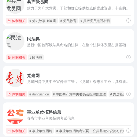
共产党员网
致力于为广大党员、干部和群众提供权威的党建资讯、丰富的学习资源，是加强党员教育管理、推进党的建设的重要网络阵地
体制相关
# 党史故事 100 讲
# 党员教育
# 共产党员电视栏目
民法典
是新中国首部以法典命名的法律，在整个法律体系里占据基础性地位，同时也是市场经济的基本法。​ 法典共计 7 编、1260 条 。各编内容依次展开：
体制相关
# 民法典
党建网
党建网是中共中央宣传部主管，《党建》杂志社主办，具有新闻采编发布、视频播放资质的全国党建工作门户网站，被中央网信办确定为可供网站转载新闻的中央新闻网站、中央重点理论网站。
体制相关
# dangjian.cn
# 中国共产党中央委员会组织部主管
# 先进基层党组织
事业单位招聘信息
各省市事业单位招聘考试信息
体制相关
# 事业单位招聘
# 事业单位招聘考试网，公共基础知识复习资料
# 