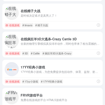
在线精子大战
是时候决定谁才是真男人了！
在线游戏
# limaxio
# 精子大战
在线疯狂羊3D大逃杀-Crazy Cattle 3D
全新的物理引擎模拟真实绵羊动作，同时也带来了相当震撼的视觉效果
在线游戏
# 3D
# Cattle
# 疯狂羊3D大逃杀-Crazy
17YY经典小游戏
17YY经典小游戏，为您免费提供包括动作、体育、益智、射击、冒险、策略、装扮、敏捷等各种类型经典小游戏大全。17yy小游戏，努力做国内最优秀的小游戏网站。17yy，一起玩玩吧。
在线游戏
# 17yy小游戏
# 17YY经典小游戏
FRVR游戏平台
免费在线游戏的平台 HTML5游戏平台