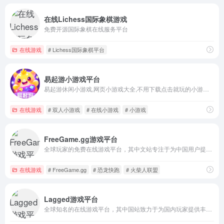
在线Lichess国际象棋游戏
免费开源国际象棋在线服务平台
在线游戏
# Lichess国际象棋平台
易起游小游戏平台
易起游休闲小游戏,网页小游戏大全,不用下载点击就玩的小游戏 - www.17yoo.cn
在线游戏
# 双人小游戏
# 在线小游戏
# 小游戏
FreeGame.gg游戏平台
全球玩家的免费在线游戏平台，其中文站专注于为中国用户提供多元化的轻量级游戏体验
在线游戏
# FreeGame.gg
# 恐龙快跑
# 火柴人联盟
Lagged游戏平台
全球知名的在线游戏平台，其中国站致力于为国内玩家提供丰富、轻量级的网页游戏体验