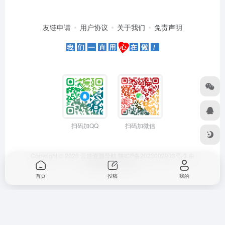
友链申请
用户协议
关于我们
免责声明
扫码加QQ
扫码加微信
Copyright © 2026
云超资源导航
陕ICP备2023002903号-3
由
OneNav
强力驱动
首页
投稿
我的