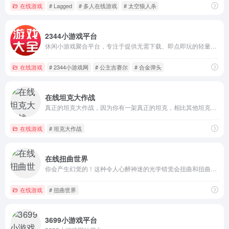
在线游戏
# Lagged
# 多人在线游戏
# 太空狼人杀
2344小游戏平台
休闲小游戏聚合平台，专注于提供无需下载、即点即玩的轻量级游戏服务
在线游戏
# 2344小游戏网
# 公主吉赛尔
# 合金弹头
在线坦克大作战
真正的坦克大作战，因为你有一架真正的坦克，相比其他坦克游戏，这是模型最真实的一款。
在线游戏
# 坦克大作战
在线扭曲世界
你会产生幻觉的！这种令人心醉神迷的光学错觉会扭曲和扭曲你的视觉。没有药物的幻觉！
在线游戏
# 扭曲世界
3699小游戏平台