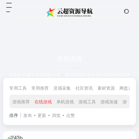
在线游戏
共 47 篇网址
本栏目隶属于游戏导航分类，聚合全网正版合规在线网页游戏平
台，覆盖无需下载、浏览器即玩的休闲网游、竞技在线游戏，一站
常用工具
常用推荐
灵感采集
社区资讯
素材资源
网盘云储
式在线游戏导航合集。
游戏推荐
在线游戏
单机游戏
游戏工具
游戏加速
游戏交
排序
发布
更新
浏览
点赞