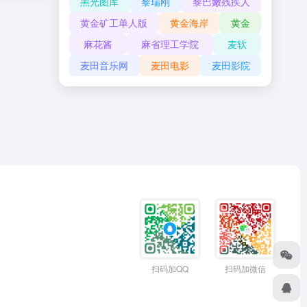
黑光图库
黎瑞刚
黎巴嫩残疾人
黄金矿工单人版
黄金海岸
黄金
麻花酱
麻省理工学院
麦软
麦田音乐网
麦田电影
麦田影院
扫码加QQ
扫码加微信