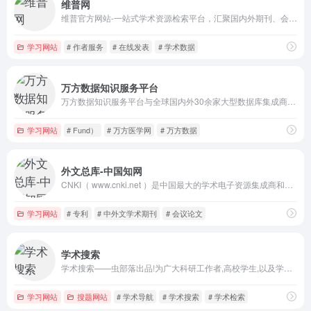
维普网
维普官方网站-一站式学术资源检索平台，汇聚国内外期刊、会议论文、学位论文、专利、报纸等多元化学术资源，覆盖广泛学术领域，满足您各类学术需求；采用先进的智能检索技术，支持多维度检索，同时提供高级检索、专业检索等模式，满足不同用户的精细化需求；提供文献引证追踪、科学指标分析等功能，助用户洞悉学术脉络，把
学习网站
# 作者服务
# 在线发表
# 学术数据
万方数据知识服务平台
万方数据知识服务平台与全球国内外30余家大型数据库集成商、出版商、公益机构达成战略合作，整合数亿条全球优质学术资源，集成期刊、学位、会议、专利、科技报告、成果、标准、法规、地方志、视频等十余种学术资源类型。平台基于先进的人工智能技术，打造涵盖资源发现、学术不端检测、学术分析、学科选题以及知识管理等领
学习网站
# Fund）
# 万方医学网
# 万方数据
外文总库-中国知网
CNKI（ www.cnki.net ）是中国最大的学术电子资源集成商和发行渠道。CNKI建设了数字出版平台，整合各类型学术资源，多年来建设成功《中国知识资源总库》，整合出版的资源包括：中外文学术期刊、学位论文、会议论文、报纸、专利、标准、年鉴、工具书、图书等十多种学术资源。
学习网站
# 专利
# 中外文学术期刊
# 会议论文
学术搜索
学术搜索——虫部落出品!为广大科研工作者,高校学生,以及学术爱好者提供方便、权威的学术搜索入口,是你的学术搜索第一站!
学习网站
搜题网站
# 学术导航
# 学术搜索
# 学术检索