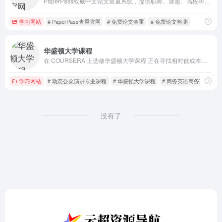
PaperPass权威中文论文查重系统，提供职称、课题、高校毕业论文检测服务，论文降重，快捷、精准、真实标红且提供详细相似来源及修改意见，免费体验AIGC智能论文查重系统，确保学术原创性，高效可靠，一站式保障您的论文质量。动态指纹技术保障，已为超千万人提供论文查重服务。
学习网站
# PaperPass查重官网
# 免费论文查重
# 免费论文检测
华盛顿大学课程
在 COURSERA 上选修华盛顿大学课程 正在寻找相对低成本的在线课程或项目吗？华盛顿大学为Coursera平台开发了一系列课程和项目，旨在以最低成本而不牺牲质量。
学习网站
# 动态公众演讲专业课程
# 华盛顿大学课程
# 商务英语商务英语
没有了