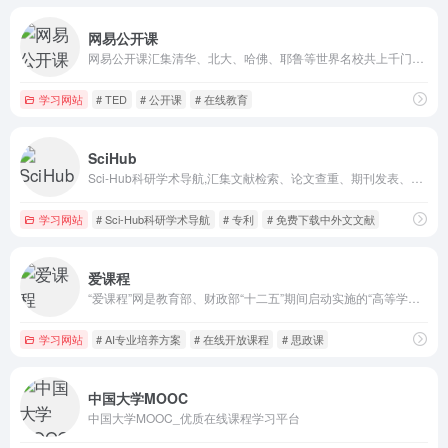
网易公开课
网易公开课汇集清华、北大、哈佛、耶鲁等世界名校共上千门课程，覆盖科学、经济、人文、哲学等22个领域，在这里你可以开拓视野看世界，获取有深度的好知识。
学习网站
# TED
# 公开课
# 在线教育
SciHub
Sci-Hub科研学术导航,汇集文献检索、论文查重、期刊发表、写作降重，免费下载中外文文献、电子图书、专利等，为广大科研人员在学术道路上提供方便快捷的服务！
学习网站
# Sci-Hub科研学术导航
# 专利
# 免费下载中外文文献
爱课程
“爱课程”网是教育部、财政部“十二五”期间启动实施的“高等学校本科教学质量与教学改革工程”委托高等教育出版社建设的高等教育课程资源共享平台。旨在利用现代信息技术和网络技术，推动高校的教育教学改革，提高高等教育质量，以公益性为本，构建可持续发展机制，为高校、师生和社会学习者提供优质教育资源共享和个性化
学习网站
# AI专业培养方案
# 在线开放课程
# 思政课
中国大学MOOC
中国大学MOOC_优质在线课程学习平台