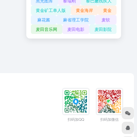
黑光图库
黎瑞刚
黎巴嫩残疾人
黄金矿工单人版
黄金海岸
黄金
麻花酱
麻省理工学院
麦软
麦田音乐网
麦田电影
麦田影院
扫码加QQ
扫码加微信