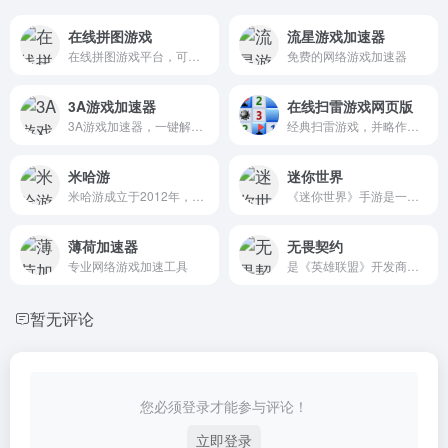
在线拼图游戏
流星游戏加速器
在线拼图游戏平台，可以在这里创建、玩和分享拼图
免费的网络游戏加速器
3A游戏加速器
在线扫雷游戏网页版
3A游戏加速器，一键解决游戏网络卡顿、延迟、丢包、加载缓慢等问题。免费加速绝地求生、steam、APEX、GTA5、英雄联盟等数千款款海外游戏。3A品质，极致加速。
经典扫雷游戏，并略作改进，在电脑或手机上打开网页就可以玩，无需下载安装
米哈游
迷你世界
米哈游成立于2012年，是一家深耕动漫文化的科技公司。米哈游多年来秉持技术自主创新，坚持走原创精品之路，围绕原创IP打造了涵盖漫画、动画、游戏、音乐、小说及动漫周边的全产业链。
《迷你世界》手游是一款超好玩的3D沙盒游戏
薄荷加速器
无畏契约
专业网络游戏加速工具
是《英雄联盟》开发商拳头游戏开发、腾讯代理、风靡全球的PC端战术射击力作
暂无评论
您必须登录才能参与评论！
立即登录