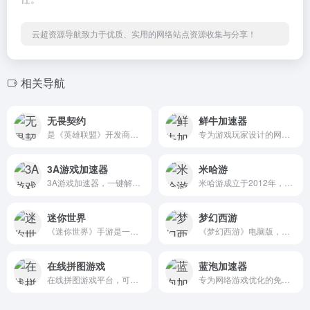
云超资源导航致力于优质、实用的网络站点资源收集与分享！
相关导航
无畏契约
鲜牛加速器
是《英雄联盟》开发商拳头游戏开发、腾讯代理、风靡全球的PC端战术射击力作
专为游戏玩家设计的网络优化工具
3A游戏加速器
米哈游
3A游戏加速器，一键解决游戏网络卡顿、延迟、丢包、加载缓慢等问题。免费加速绝地求生、steam、APEX、GTA5、英雄联盟等数千款款海外游戏。3A品质，极致加速。
米哈游成立于2012年，是一家深耕动漫文化的科技公司。米哈游多年来秉持技术自主创新，坚持走原创精品之路，围绕原创IP打造了涵盖漫画、动画、游戏、音乐、小说及动漫周边的全产业链。
迷你世界
梦幻西游
《迷你世界》手游是一款超好玩的3D沙盒游戏
《梦幻西游》电脑版，网易回合制网游旗舰，西游题材扛鼎之作
在线拼图游戏
蓝泡加速器
在线拼图游戏平台，可以在这里创建、玩和分享拼图
专为网络游戏优化的免费加速软件