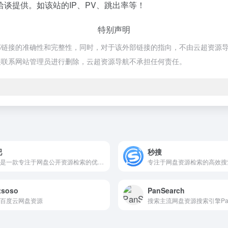
谈提供。如该站的IP、PV、跳出率等！
特别声明
的准确性和完整性，同时，对于该外部链接的指向，不由云超资源导航实际控制
接联系网站管理员进行删除，云超资源导航不承担任何责任。
吧
秒搜
蜂吧是一款专注于网盘公开资源检索的优质实用平台，影视、学习资源、课程、PPT 、设计素材等资源一搜即得，满足多元需求，是资源搜索的优质之选。
专注于网盘资源检索的高效搜
tsoso
PanSearch
百度云网盘资源
搜索主流网盘资源搜索引擎PanS