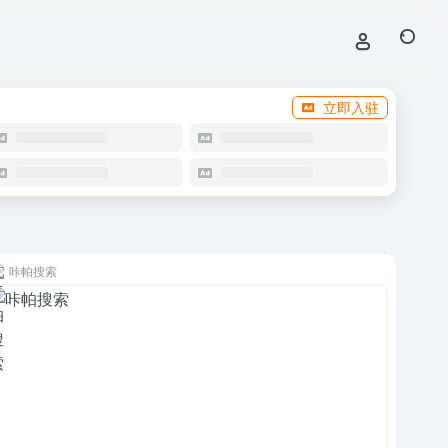
立即入驻
咔帕搜索