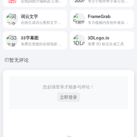
在线ps图片编辑器,它相当于ps精简版软件,可提供微信编辑器功能,在线ps照片处理,拼图,图片制作,在线设计,平面设计,海报设计,在线图片处理等功能。
专注于制作带字幕引语图片的免费在线工具
词云文字
FrameGrab
在线生成词云图和文字云标签云的网站
专为视频内容创作者设计的在线工具
33字幕图
3DLogo.io
免费且便捷的在线电影台词拼接工具
免费 3D 标志生成工具
暂无评论
您必须登录才能参与评论！
立即登录