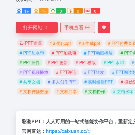
1+
1-
0
0
0
打开网站
手机查看
PPT资源
# ai优化ppt
# ai生成ppt
# PPT付费查
# PPT加水印
# PPT加载项
# PPT动画播放
# PPT
# PPT插件
# PPT更新
# PPT模版
# PPT水印
#
# PPT视频播放
# PPT评论
# PPT转发
# PPT阅读
# 共享文档
# 多人创作PPT
# 实时编辑PPT
# 微信
# 文档传播数据
# 文档共享
# 文档协作
# 文档水印
彩漩PPT：人人可用的一站式智能协作平台，重新定
官网直达：
https://caixuan.cc/