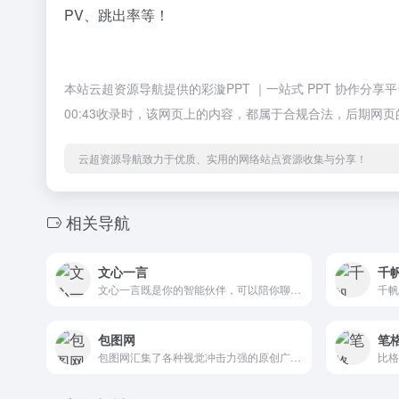
PV、跳出率等！
本站云超资源导航提供的彩漩PPT ｜一站式 PPT 协作分
00:43收录时，该网页上的内容，都属于合规合法，后期
云超资源导航致力于优质、实用的网络站点资源收集与分享！
相关导航
文心一言
千帆
文心一言既是你的智能伙伴，可以陪你聊天、回答问题、画图识图；也是你的AI助手，可以提供灵感、撰写文案、阅读文档、智能翻译，帮你高效完成工作和学习任务。
包图网
笔格
包图网汇集了各种视觉冲击力强的原创广告图片设计、电商淘宝、企业办公模板、视频、配乐、音效、字体、插画动图、装饰装修等素材，由顶尖的设计师供稿，符合各个行业的商用需求，下载高品质正版素材就到包图网。