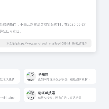
的指向，不由云超资源导航实际控制，在2025-03-27
承担任何责任。
本文地址https://www.yunchaodh.cn/sites/1089.html转载请注明
觅知网
歌者 PPT（gezhe.com）是一款永久免费的 PPT 智能生成工具。用户可将任何主题或资料轻松转为 PPT，并可选择应用大量精美模板或者自定义模板。此外，通过主动分享 PPT 案例，形成了活跃社区，帮助用户快速找到灵感，且一键复用。无论是商务演示、教育培训、学术报告还是专业领域，都能提供便捷的
觅知网专注原创版权设计模板图片素材下载。超过200万PPT模板、海报、PNG素材、背景、插画、元素、摄影图片、字体、视频、音频素材大全供会员免费下载。10000+各行业优质设计师每日更新5000+优质设计资源，满足各行业设计素材模板需求。
秘塔AI搜索
讯飞智文，由科大讯飞推出的一键生成ppt/word产品。根据一句话、长文本、音视频等指令智能生成文档，同时支持在线编辑、美化、排版、导出、一键动效、自动生成演讲稿等功能，让AI全流程服务到底。
秘塔AI搜索，没有广告，直达结果