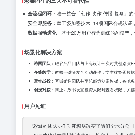
彩漩PPT的三大不可替代性
🔹
全流程闭环
：唯一整合「创作-协作-传播-复盘」
🔹
安全即服务
：军工级加密技术+14项国际合规认证
🔹
数据驱动进化
：基于20万用户行为训练的AI模型
场景化解决方案
跨国团队
：硅谷产品团队与上海设计部实时共创路演P
在线教学
：教师一键分发可互动课件，学生端答题数据
营销战役
：区域销售团队共享总部策划案模板，各地数
创投对接
：商业计划书设置投资人限时查看权限，关键
用户见证
“彩漩的团队协作功能彻底改变了我们全球分公司的