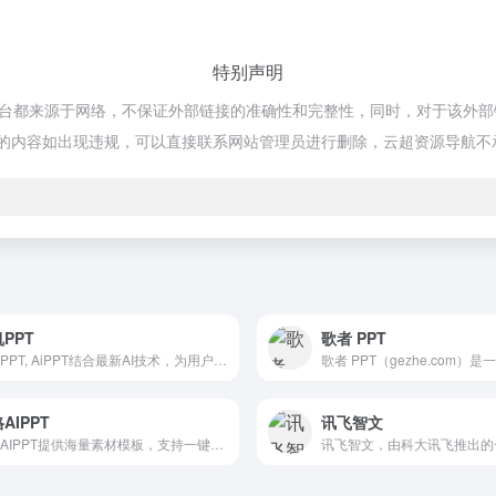
特别声明
享平台都来源于网络，不保证外部链接的准确性和完整性，同时，对于该外部链接
网页的内容如出现违规，可以直接联系网站管理员进行删除，云超资源导航不
PPT
歌者 PPT
千帆PPT, AiPPT结合最新AI技术，为用户提供一键生成高质量PPT的解决方案。无论是职场展示、教育课件还是销售报告，AiPPT均能快速生成符合需求的专业PPT，简化设计流程，提升工作效率。
AIPPT
讯飞智文
比格AIPPT提供海量素材模板，支持一键生成PPT大纲，支持导入本地大纲文件，随心更换模板配色，AI一键智能排版，单页样式自由更改，样式随要点改变，多格式导出等功能。让你告别熬夜加班，轻松实现PPT制作自由。快来体验比格AIPPT，让PPT制作更高效便捷