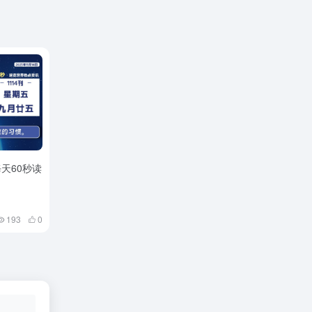
每天60秒读
193
0