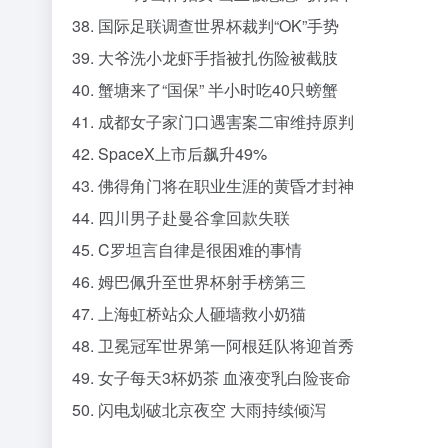
38. 国际足联调查世界杯裁判“OK”手势
39. 大爷洗小龙虾手指被扎伤险被截肢
40. 蟹塘来了“国保” 半小时吃40只螃蟹
41. 成都女子家门口遇害案二审维持原判
42. SpaceX上市后飙升49%
43. 佛得角门将在职业生涯的黄昏才封神
44. 四川男子赴曼谷拿回款失联
45. C罗坦言自律是很困难的事情
46. 姆巴佩升至世界杯射手榜第三
47. 上海虹桥站众人砸墙救小奶猫
48. 卫冕冠军世界第一阿根廷队将迎首秀
49. 女子每天3杯奶茶 血液变乳白险丧命
50. 闪电划破北京夜空 大雨持续倾泻