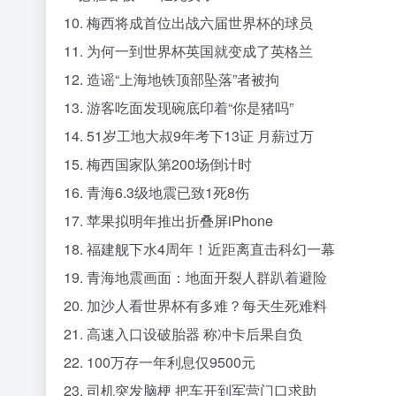
10. 梅西将成首位出战六届世界杯的球员
11. 为何一到世界杯英国就变成了英格兰
12. 造谣“上海地铁顶部坠落”者被拘
13. 游客吃面发现碗底印着“你是猪吗”
14. 51岁工地大叔9年考下13证 月薪过万
15. 梅西国家队第200场倒计时
16. 青海6.3级地震已致1死8伤
17. 苹果拟明年推出折叠屏iPhone
18. 福建舰下水4周年！近距离直击科幻一幕
19. 青海地震画面：地面开裂人群趴着避险
20. 加沙人看世界杯有多难？每天生死难料
21. 高速入口设破胎器 称冲卡后果自负
22. 100万存一年利息仅9500元
23. 司机突发脑梗 把车开到军营门口求助