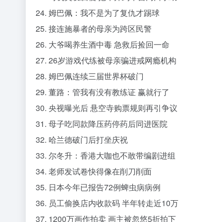
24. 姆巴佩：我不是为了复仇才踢球
25. 接连施暴者的母亲为跨区民警
26. 大爷喝养生酒中毒 急救后捡回一命
27. 26岁游戏代练被母亲骗进戒网瘾机构
28. 姆巴佩连续三届世界杯破门
29. 董路：管我有没有教练证 赢就行了
30. 央视曝光后 悬空寺购票规则再引争议
31. 母子吃同款降压药停药后同进医院
32. 哈兰德破门后打坐庆祝
33. 尔冬升：香港大咖也不敢带编剧进组
34. 老师发试卷快得像在削刀削面
35. 日本今年已报告72例蜱虫病病例
36. 员工偷换店内收款码 半年转走近10万
37. 1200万画作拍卖 画主被忽悠5折拍下