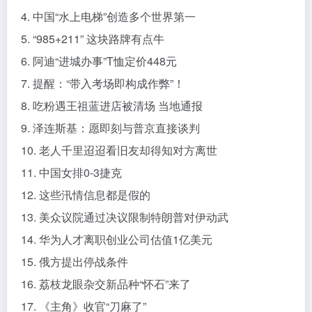
4. 中国“水上电梯”创造多个世界第一
5. “985+211” 这块路牌有点牛
6. 阿迪“进城办事”T恤定价448元
7. 提醒：“带入考场即构成作弊”！
8. 吃粉遇王祖蓝进店被清场 当地通报
9. 泽连斯基：愿即刻与普京直接谈判
10. 老人千里迢迢看旧友却得知对方离世
11. 中国女排0-3捷克
12. 这些汛情信息都是假的
13. 美众议院通过决议限制特朗普对伊动武
14. 华为人才离职创业公司估值1亿美元
15. 俄方提出停战条件
16. 荔枝龙眼杂交新品种“怀石”来了
17. 《主角》收官“刀麻了”