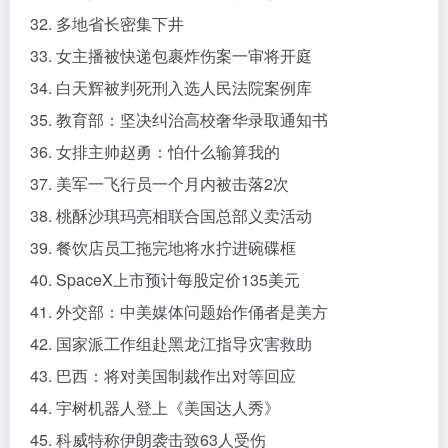
32. 多地省长密集下井
33. 女主播被快递包裹炸伤案一审将开庭
34. 白天辉被判死刑入选人民法院案例库
35. 教育部：坚决纠治高校奢华录取通知书
36. 女排主帅赵勇：怕什么输算我的
37. 美军一飞行员一个月内被击落2次
38. 桃酥沙琪玛亮相联合国总部义卖活动
39. 餐饮店员工拖完地将水拧进碗碟框
40. SpaceX上市预计每股定价135美元
41. 外交部：中美媒体问题始作俑者是美方
42. 国家派工作组赴黑龙江指导灾害救助
43. 巴西：将对美国制裁作出对等回应
44. 宇树机器人登上《美国达人秀》
45. 科威特称伊朗袭击致63人受伤