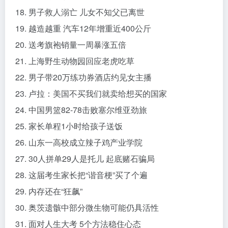
18. 男子救人溺亡 儿女不知父已离世
19. 越造越重 汽车12年增重近400公斤
20. 送考旗袍销量一周暴涨五倍
21. 上海野生动物园回应老虎吃草
22. 男子带20万练功券酒店约见女主播
23. 卢拉：美国不买我们就卖给想买的国家
24. 中国男篮82-78击败塞尔维亚劲旅
25. 家长单程1小时给孩子送饭
26. 山东一高校成立辣子鸡产业学院
27. 30人拼单29人是托儿 起底赌石骗局
28. 这届考生家长把“谐音梗”买了个遍
29. 内存还在“狂飙”
30. 奥茨遗骸中部分微生物可能仍具活性
31. 面对人生大考 5个方法稳住心态