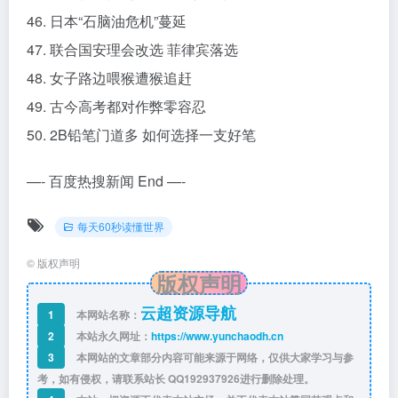
46. 日本“石脑油危机”蔓延
47. 联合国安理会改选 菲律宾落选
48. 女子路边喂猴遭猴追赶
49. 古今高考都对作弊零容忍
50. 2B铅笔门道多 如何选择一支好笔
—- 百度热搜新闻 End —-
每天60秒读懂世界
©
版权声明
版权声明
云超资源导航
1
本网站名称：
2
本站永久网址：
https://www.yunchaodh.cn
3
本网站的文章部分内容可能来源于网络，仅供大家学习与参
考，如有侵权，请联系站长 QQ
192937926
进行删除处理。