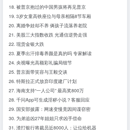
18. 被普京抱过的中国男孩将再见普京
19. 3岁女童高铁座位与母亲相隔8节车厢
20. 离婚争娃却不养 俩孩子流落养老院
21. 美股三大指数收跌 光通信逆势走强
22. 现货金银大跌
23. 夏季出汗排毒养颜是真的吗 专家解读
24. 央视曝光高额彩礼骗局细节
25. 普京面带笑容与王毅交谈
26. 特斯拉正式放弃印度建厂计划
27. 海南支持“一人公司” 最高奖800万
28. 千问App可生成淫秽小说？客服回应
29. 国安部披露：网速变慢竟因间谍窃密
30. 为弟追凶27年姐姐只求凶手偿命
31. 渣打银行将裁员近8000人：让位给机器