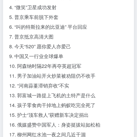
4. “微笑”卫星成功发射
5. 普京乘车前脱下外套
6. “叫的特斯拉来的比亚迪” 平台回应
7. 普京抵京高清大图
8. 今天“520” 愿你爱人亦爱己
9. 中国又一行业全球爆单
10. 阿森纳时隔22年再夺英超冠军
11. 男子加油站开火炒菜被劝阻仍不收手
12. “河南蒜薹滞销弃收”不实
13. 郭富城一路提上飞机的土特产是什么
14. 孩子零食肉干掉地上蚂蚁吃完全死了
15. 护士“顶车救人”获赠新车决定捐出
16. 俄媒盛赞中国军人：身姿挺拔站如松柏
17. 柳州网红水池一夜之间几近干涸