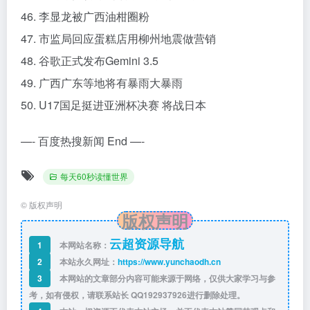
46. 李显龙被广西油柑圈粉
47. 市监局回应蛋糕店用柳州地震做营销
48. 谷歌正式发布Gemini 3.5
49. 广西广东等地将有暴雨大暴雨
50. U17国足挺进亚洲杯决赛 将战日本
—- 百度热搜新闻 End —-
每天60秒读懂世界
©
版权声明
版权声明
云超资源导航
1
本网站名称：
2
本站永久网址：
https://www.yunchaodh.cn
3
本网站的文章部分内容可能来源于网络，仅供大家学习与参
考，如有侵权，请联系站长 QQ
192937926
进行删除处理。