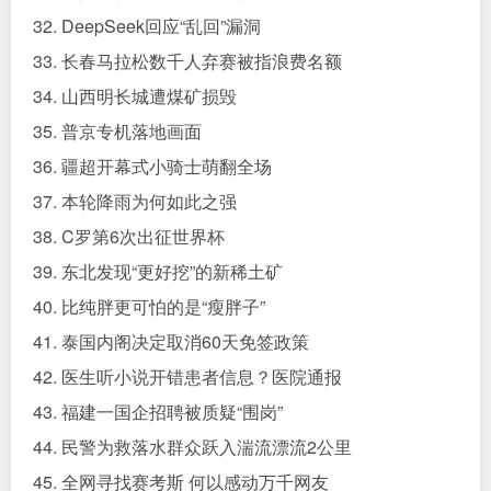
32. DeepSeek回应“乱回”漏洞
33. 长春马拉松数千人弃赛被指浪费名额
34. 山西明长城遭煤矿损毁
35. 普京专机落地画面
36. 疆超开幕式小骑士萌翻全场
37. 本轮降雨为何如此之强
38. C罗第6次出征世界杯
39. 东北发现“更好挖”的新稀土矿
40. 比纯胖更可怕的是“瘦胖子”
41. 泰国内阁决定取消60天免签政策
42. 医生听小说开错患者信息？医院通报
43. 福建一国企招聘被质疑“围岗”
44. 民警为救落水群众跃入湍流漂流2公里
45. 全网寻找赛考斯 何以感动万千网友