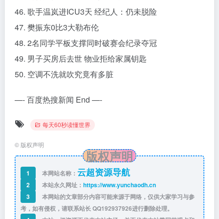
46. 歌手温岚进ICU3天 经纪人：仍未脱险
47. 樊振东0比3大勒布伦
48. 2名同学平板支撑同时破赛会纪录夺冠
49. 男子买房后去世 物业拒给家属钥匙
50. 空调不洗就吹究竟有多脏
—- 百度热搜新闻 End —-
每天60秒读懂世界
©
版权声明
版权声明
云超资源导航
1
本网站名称：
2
本站永久网址：
https://www.yunchaodh.cn
3
本网站的文章部分内容可能来源于网络，仅供大家学习与参
考，如有侵权，请联系站长 QQ
192937926
进行删除处理。