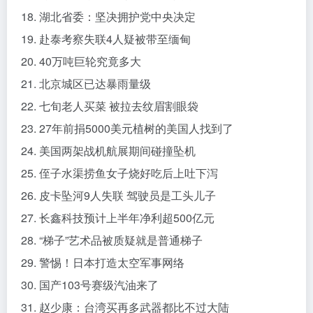
18. 湖北省委：坚决拥护党中央决定
19. 赴泰考察失联4人疑被带至缅甸
20. 40万吨巨轮究竟多大
21. 北京城区已达暴雨量级
22. 七旬老人买菜 被拉去纹眉割眼袋
23. 27年前捐5000美元植树的美国人找到了
24. 美国两架战机航展期间碰撞坠机
25. 侄子水渠捞鱼女子烧好吃后上吐下泻
26. 皮卡坠河9人失联 驾驶员是工头儿子
27. 长鑫科技预计上半年净利超500亿元
28. “梯子”艺术品被质疑就是普通梯子
29. 警惕！日本打造太空军事网络
30. 国产103号赛级汽油来了
31. 赵少康：台湾买再多武器都比不过大陆