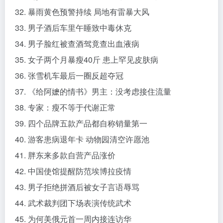
32. 暴雨黄色预警持续 局地有雷暴大风
33. 男子酒后车里午睡致中毒休克
34. 男子脸红被查酒驾竟查出血液病
35. 女子两个月暴瘦40斤 患上罕见皮肤病
36. 张雪机车最后一圈反超夺冠
37. 《给阿嬷的情书》男主：没考虑接住流量
38. 专家：瘦不等于代谢正常
39. 四个品牌五款产品都自称销量第一
40. 游客患病退年卡 动物园清空许愿池
41. 胖东来多款自营产品涨价
42. 中国使馆提醒防范埃博拉疫情
43. 男子拒绝拼酒后被女子言语辱骂
44. 武术裁判团下场表演传统武术
45. 为何美俄元首一周内接连访华