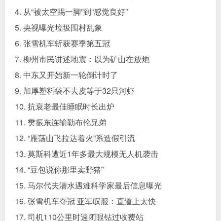
4. 从“被太空踢一脚”到“感觉良好”
5. 央视曝光垃圾围村乱象
6. 张雪机车斩获赛季第五冠
7. 柳州市民讲述地震：以为矿山在放炮
8. 中东又开始新一轮倒计时了
9. 加厚塑料袋不去皮等于32只河虾
10. 抗衰老最佳睡眠时长出炉
11. 樊振东连输勒布伦兄弟
12. “雁荡山飞拉达着火”系造假引流
13. 莫斯科遭近1年多最大规模无人机袭击
14. “豆包说你那里卖野猪”
15. 马尔代夫潜水遇难科学家最后信息曝光
16. 张雪机车夺冠 亚军叹服：直道上太快
17. 司机110公里时速闭眼钻过收费站