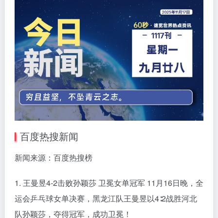
百度热搜新闻
新闻来源：百度热搜榜
1. 王曼昱4-2击败孙颖莎 卫冕女单冠军 11月16日晚，全
运会乒乓球女单决赛，黑龙江队王曼昱以4∶2战胜河北
队孙颖莎，夺得冠军，成功卫冕！