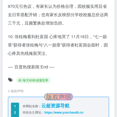
970元引热议，有家长认为价格合理，因校服实用且省
去日常搭配开销；也有家长反映部分学校校服总价达两
三千元，且频繁换款增加负担。
10. 张桂梅看到杜富国 心疼地哭了 11月16日，“七一勋
章”获得者张桂梅与“八一勋章”获得者杜富国会面时，因
心疼其伤残掩面哭泣。
—- 百度热搜新闻 End —-
每天60秒读懂世界
©
版权声明
版权声明
云超资源导航
1
本网站名称：
2
本站永久网址：
https://www.yunchaodh.cn