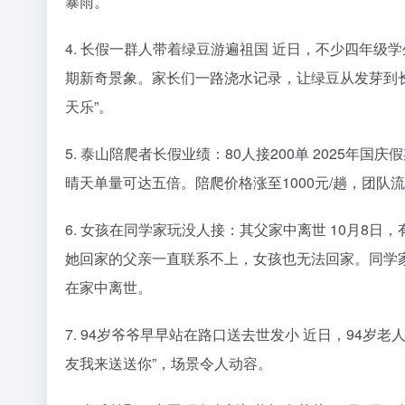
暴雨。
4. 长假一群人带着绿豆游遍祖国 近日，不少四年级
期新奇景象。家长们一路浇水记录，让绿豆从发芽到长
天乐”。
5. 泰山陪爬者长假业绩：80人接200单 2025年
晴天单量可达五倍。陪爬价格涨至1000元/趟，团队流
6. 女孩在同学家玩没人接：其父家中离世 10月8
她回家的父亲一直联系不上，女孩也无法回家。同学
在家中离世。
7. 94岁爷爷早早站在路口送去世发小 近日，94
友我来送送你”，场景令人动容。