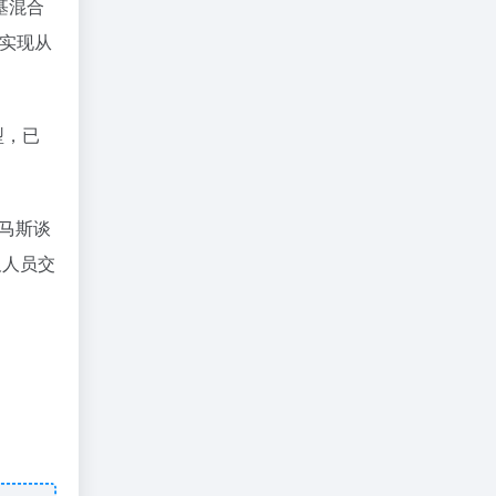
基混合
上实现从
型，已
哈马斯谈
及人员交