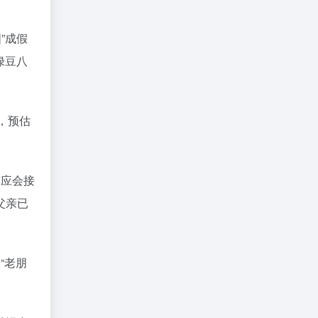
”成假
绿豆八
单，预估
答应会接
父亲已
“老朋