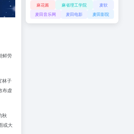
麻花酱
麻省理工学院
麦软
麦田音乐网
麦田电影
麦田影院
朝鲜劳
官林子
散布虚
的秋
雨或大