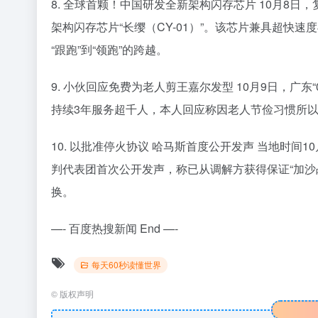
8. 全球首颗！中国研发全新架构闪存芯片 10月8
架构闪存芯片“长缨（CY-01）”。该芯片兼具超快
“跟跑”到“领跑”的跨越。
9. 小伙回应免费为老人剪王嘉尔发型 10月9日，广
持续3年服务超千人，本人回应称因老人节俭习惯所
10. 以批准停火协议 哈马斯首度公开发声 当地时
判代表团首次公开发声，称已从调解方获得保证“加沙
换。
—- 百度热搜新闻 End —-
每天60秒读懂世界
©
版权声明