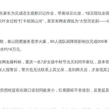
学生家长为完成语文观察日记作业，带着绿豆出游，“绿豆陪玩全国
叶全过程“打卡祖国山河”，甚至有网友调侃为“大型历史剧——
国庆假期，泰山陪爬服务需求火爆，80人团队因降雨影响仅完成200
水约16万元。
日，有网友爆料称，重庆一名7岁女孩中秋节当天到同学家玩，原本
家人报警后，警方也无法联系上其父亲，直到两天后，才发现其
岁老人拄拐杖提前在路口送别同龄发小，红着眼眶不舍道别，反复提及