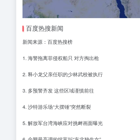
百度热搜新闻
新闻来源：百度热搜榜
1. 海警拖离菲侵权船只 对方掏出枪
2. 释小龙父亲任职的少林武校被执行
3. 多预警齐发 这些区域谨慎前往
4. 沙特游乐场“大摆锤”突然断裂
5. 解放军台湾海峡应对挑衅画面曝光
6. 全网最高调的炫富叫“东北独生女”