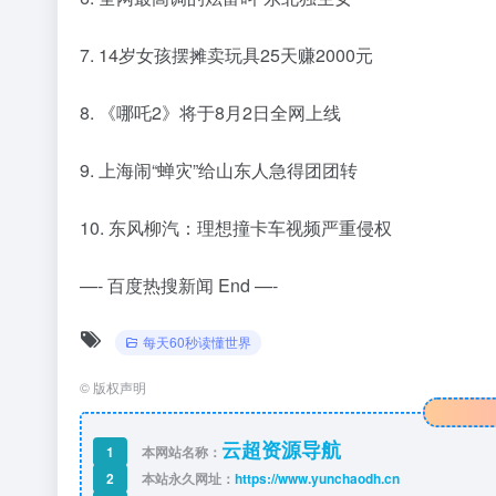
7. 14岁女孩摆摊卖玩具25天赚2000元
8. 《哪吒2》将于8月2日全网上线
9. 上海闹“蝉灾”给山东人急得团团转
10. 东风柳汽：理想撞卡车视频严重侵权
—- 百度热搜新闻 End —-
每天60秒读懂世界
©
版权声明
云超资源导航
1
本网站名称：
2
本站永久网址：
https://www.yunchaodh.cn