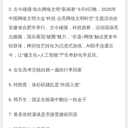
3. 古今碰撞 绘出网络文明“新画卷” 6月9日晚，2025年
中国网络文明大会“科技·点亮网络文明时空”主题活动在
安徽省合肥市举行。古今碰撞，科技搭桥，活动现场亮
点频频，国乐展现“破圈”魅力，“非遗+网络”触达更多年
轻群体，榫卯技艺转化为沉浸式游戏，AI助手连通古
今，让“徽文化+人工智能”产生奇妙化学反应。
4. 女生高考完独自挑一扁担行李回家
5. 特朗普：洛杉矶骚乱是“外国入侵”
6. 韩乔生：国足在狼藉中翻出一粒金子
7. 黄圣依程潇谈是否接受婚前同居