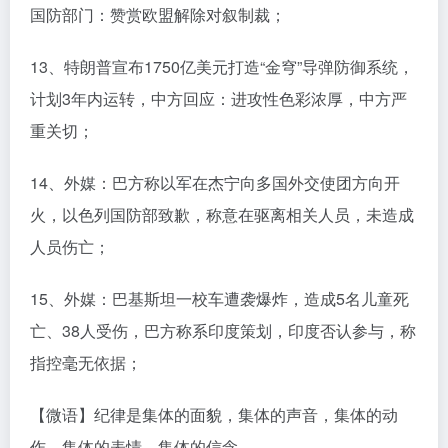
国防部门：赞赏欧盟解除对叙制裁；
13、特朗普宣布1750亿美元打造“金穹”导弹防御系统，
计划3年内运转，中方回应：进攻性色彩浓厚，中方严
重关切；
14、外媒：巴方称以军在杰宁向多国外交使团方向开
火，以色列国防部致歉，称意在驱离相关人员，未造成
人员伤亡；
15、外媒：巴基斯坦一校车遭袭爆炸，造成5名儿童死
亡、38人受伤，巴方称系印度策划，印度否认参与，称
指控毫无依据；
【微语】纪律是集体的面貌，集体的声音，集体的动
作，集体的表情，集体的信念。