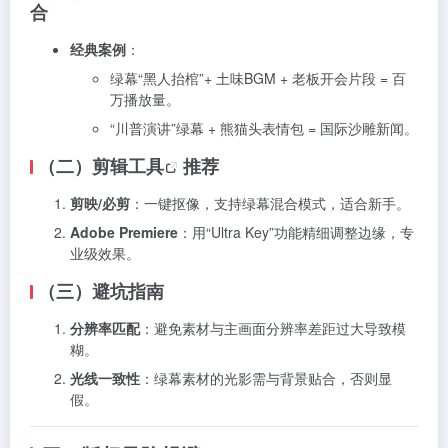
合
经典案例
：
绿幕“黑人抬棺”+ 土味BGM + 老板开会片段 = 百
万播放量。
“川普演讲”绿幕 + 熊猫头表情包 = 国际沙雕新闻。
（二）
剪辑工具
推荐
剪映/必剪
：一键抠像，支持绿幕混合模式，适合新手。
Adobe Premiere
：用“Ultra Key”功能精细调整边缘，专
业级效果。
（三）避坑指南
分辨率匹配
：避免素材与主画面分辨率差距过大导致模
糊。
光线一致性
：绿幕素材的光影需与背景贴合，否则显
假。