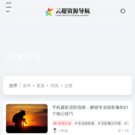
光影魔法手册
共 1 篇文章
排序
发布
更新
浏览
点赞
手机摄影进阶指南：解锁专业级影像的21
个核心技巧
专业行业
# 专业级影像
# 光影魔法手册
# 十
1年前
1.1K