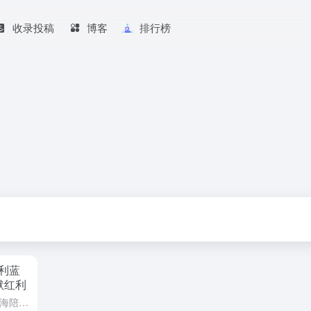
收录投稿
博客
排行榜
利蓝
默红利
掘金冷门赛道，中视频计划暴利蓝海陪跑营：揭秘月入3万的沉默红利 在短视频内卷加剧的当下，中视频计划正成为被低估的流量金矿——既有长视频的内容深度，又享受短视频的算法红利。本课程由单账号月变现超15万的...