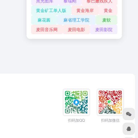
黑光图库
黎瑞刚
黎巴嫩残疾人
黄金矿工单人版
黄金海岸
黄金
麻花酱
麻省理工学院
麦软
麦田音乐网
麦田电影
麦田影院
扫码加QQ
扫码加微信