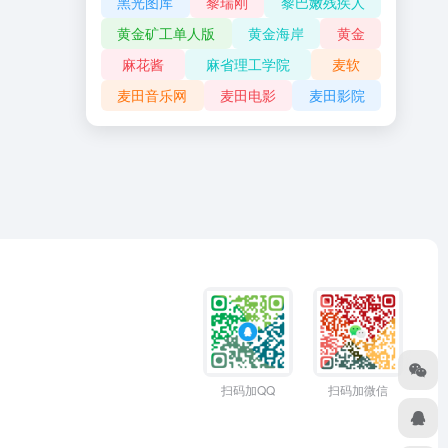
黑光图库
黎瑞刚
黎巴嫩残疾人
黄金矿工单人版
黄金海岸
黄金
麻花酱
麻省理工学院
麦软
麦田音乐网
麦田电影
麦田影院
扫码加QQ
扫码加微信