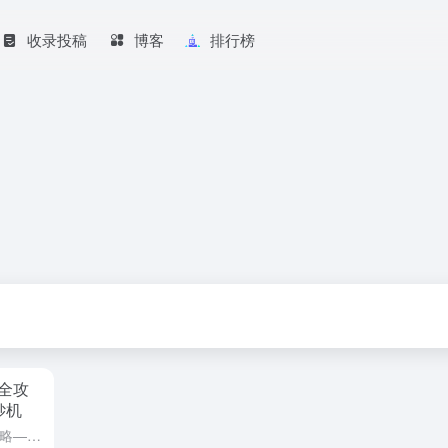
收录投稿
博客
排行榜
全攻
钞机
从零到百万：素人公众号掘金全攻略——打造月入3万的文字印钞机 在信息过载的时代，公众号依然是离钱最近的内容金矿。本课程由操盘多个50万粉变现账号的团队打造，揭秘「0粉丝启动-3个月破万粉-稳定变现」的...