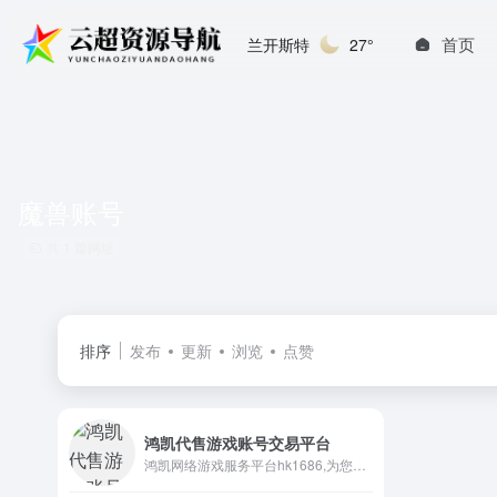
首页
兰开斯特
27°
魔兽账号
共 1 篇网址
排序
发布
更新
浏览
点赞
鸿凯代售游戏账号交易平台
鸿凯网络游戏服务平台hk1686,为您提供安全的游戏交易,永劫无间,魔兽怀旧服,账号交易,永久找回包赔。hk1686