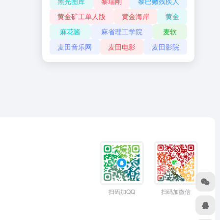
黑光图库
黎瑞刚
黎巴嫩残疾人
黄金矿工单人版
黄金海岸
黄金
麻花酱
麻省理工学院
麦软
麦田音乐网
麦田电影
麦田影院
扫码加QQ
扫码加微信