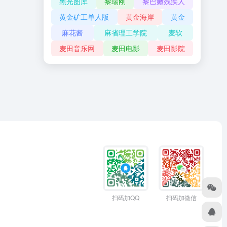
黑光图库
黎瑞刚
黎巴嫩残疾人
黄金矿工单人版
黄金海岸
黄金
麻花酱
麻省理工学院
麦软
麦田音乐网
麦田电影
麦田影院
扫码加QQ
扫码加微信