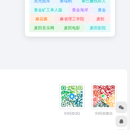
黑光图库
黎瑞刚
黎巴嫩残疾人
黄金矿工单人版
黄金海岸
黄金
麻花酱
麻省理工学院
麦软
麦田音乐网
麦田电影
麦田影院
扫码加QQ
扫码加微信