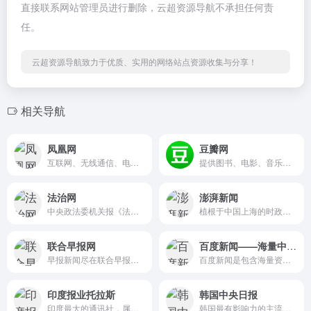
直接联系网站管理员进行删除，云超资源导航不承担任何责
任。
云超资源导航致力于优质、实用的网络站点资源收集与分享！
相关导航
凤凰网
豆瓣网
互联网、无线通信、电视网三网融合无缝衔接的新媒体优质体验。
提供图书、电影、音乐唱片的推荐、评论和价格比较，以及城市独特的文化生活。
法治网
澎湃新闻
中央政法委机关报《法治日报》主办的中央重点新闻网站legaldaily.com.cn
植根于中国上海的时政思想类互联网平台
联合早报网
百度新闻——海量中文资讯平台
早报新闻尽在联合早报中文网，联合早报南略网新版。
百度新闻是包含海量资讯的新闻服务平台，真实反映每时每刻的新闻热点。您可以搜索新闻事件、热点话题、人物动态、产品资讯等，快速了解它们的最新进展。
印度报业托拉斯
韩国中央日报
印度最大的通讯社，属半官方性质的通讯社
韩国最有影响力的主流媒体之一，自1965年创刊以来，一直在政治、经济、社会等多个领域发挥着重要作用