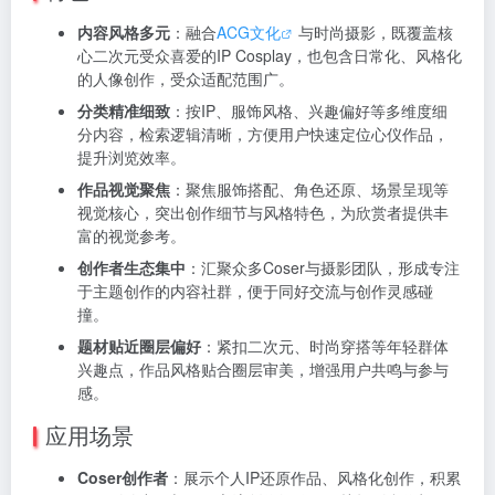
内容风格多元
：融合
ACG文化
与时尚摄影，既覆盖核
心二次元受众喜爱的IP Cosplay，也包含日常化、风格化
的人像创作，受众适配范围广。
分类精准细致
：按IP、服饰风格、兴趣偏好等多维度细
分内容，检索逻辑清晰，方便用户快速定位心仪作品，
提升浏览效率。
作品视觉聚焦
：聚焦服饰搭配、角色还原、场景呈现等
视觉核心，突出创作细节与风格特色，为欣赏者提供丰
富的视觉参考。
创作者生态集中
：汇聚众多Coser与摄影团队，形成专注
于主题创作的内容社群，便于同好交流与创作灵感碰
撞。
题材贴近圈层偏好
：紧扣二次元、时尚穿搭等年轻群体
兴趣点，作品风格贴合圈层审美，增强用户共鸣与参与
感。
应用场景
Coser创作者
：展示个人IP还原作品、风格化创作，积累