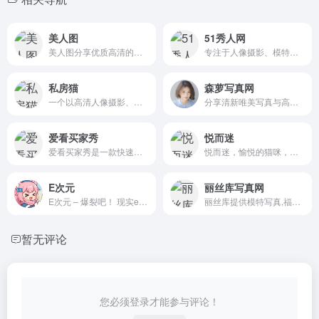
美人图
51秀人网
美人图分享优质高清的销魂美女写真作品，让您每天都能欣赏到最新的性感美女图片!
专注于人像摄影、模特写真、唯美人像艺术展示与分享的综合影像平台
私房猫
森萝写真网
一个以高清人像摄影、艺术写真、国风COS、唯美图集为主要内容的作品分享站点
分享清新唯美写真与高质感美图的平台
爱看买家秀
悦而迷
爱看买家秀是一款快速查看买家秀图片的工具，您可以通过它秒速查看买家秀，还可以挖掘各种奇葩搞笑的性感美女买家秀福利图片。
悦而迷，愉悦的猫咪，高清美女套图yemc.cc
E次元
丽丝库写真网
E次元 – 爆裂吧！ 现实eciyuan.com
丽丝库提供模特写真,福利套图的在线浏览和下载.内设有秀人网,rosi写真,黑丝爱,轰趴猫,微博福利等众多栏目,图片内容以大尺度,无圣光,丝袜美腿,性感美女,黑丝诱惑为主.支持百度云合集下载.
暂无评论
您必须登录才能参与评论！