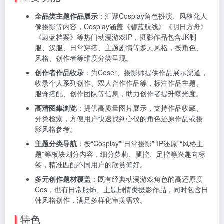
全品类主题作品展示
：汇聚Cosplay角色扮演、风格化人
像摄影等内容，Cosplay涵盖《碧蓝航线》《明日方舟》
《蔚蓝档案》等热门动漫游戏IP，摄影作品包含JK制
服、汉服、日常穿搭、主题剧情等多元风格，按角色、
风格、创作者等维度分类呈现。
创作者作品收录
：为Coser、摄影师提供作品展示渠道，
收录个人系列创作、双人合作作品等，标注作品主题、
服饰搭配、创作团队等信息，助力创作者提升曝光度。
高清图集浏览
：提供高质量图片展示，支持作品收藏、
分类检索，方便用户快速找到心仪的角色还原作品或摄
影风格参考。
主题分类导航
：按“Cosplay”“日常摄影”“IP还原”“风格主
题”等板块划分内容，细分萝莉、腿控、足控等兴趣向标
签，精准匹配不同用户的欣赏偏好。
多元创作题材覆盖
：既有经典动漫游戏角色的高还原度
Cos，也有日常服饰、主题剧情类摄影作品，同时包含日
韩风格创作，满足多样化审美需求。
特色