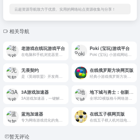
云超资源导航致力于优质、实用的网络站点资源收集与分享！
相关导航
老游戏在线玩游戏平台
Poki (宝玩)游戏平台
在电脑和手机浏览器里畅玩 2500+ 中文老游戏老游戏在线玩，支持触屏、键盘、存档！包括 FC, SFC, N64, GB, GBC, GBA, NDS 等多种游戏机平台。zaixianwan.app
Poki (宝玩) 小游戏网站免费在线游戏的世界
无畏契约
在线俄罗斯方块网页版
是《英雄联盟》开发商拳头游戏开发、腾讯代理、风靡全球的PC端战术射击力作
经典小游戏俄罗斯方块网页版，童年乐趣走起来
3A游戏加速器
地下城与勇士：创新世纪
3A游戏加速器，一键解决游戏网络卡顿、延迟、丢包、加载缓慢等问题。免费加速绝地求生、steam、APEX、GTA5、英雄联盟等数千款款海外游戏。3A品质，极致加速。
全球2D横版格斗网络游戏（MMOACT）的先行者
蓝泡加速器
在线五子棋网页版
专为网络游戏优化的免费加速软件
在线五子棋人机对战电脑网页版在线玩
暂无评论