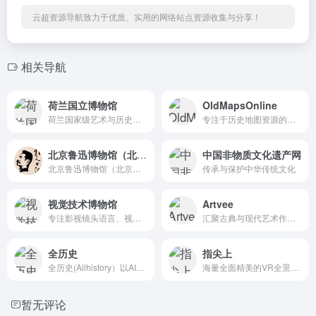
云超资源导航致力于优质、实用的网络站点资源收集与分享！
相关导航
荷兰国立博物馆
OldMapsOnline
荷兰国家级艺术与历史博物馆的官方线上平台
专注于历史地图资源的在线平台
北京鲁迅博物馆（北京新文化运动纪念馆）
中国非物质文化遗产网
北京鲁迅博物馆（北京新文化运动纪念馆）-
传承与保护中华传统文化
视觉技术博物馆
Artvee
专注影视镜头语言、视觉特效与动态美学的创意灵感库
汇聚古典与现代艺术作品的在线平台
全历史
指尖上
全历史(Allhistory）以AI知识图谱为核心引擎，通过高度时空化、关联化数据的方式构造及展现数字人文内容，尤其是历史知识。让用户沉浸在纵横开阔、左图右史的（历史、人文、社科等）知识海洋中。
海量全面精美的VR全景旅游景点介绍
暂无评论