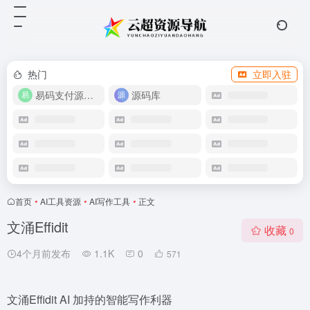
热门
立即入驻
易码支付源码下载
源码库
首页
•
AI工具资源
•
AI写作工具
•
正文
文涌Effidit
收藏
0
4个月前发布
1.1K
0
571
文涌Effidit AI 加持的智能写作利器