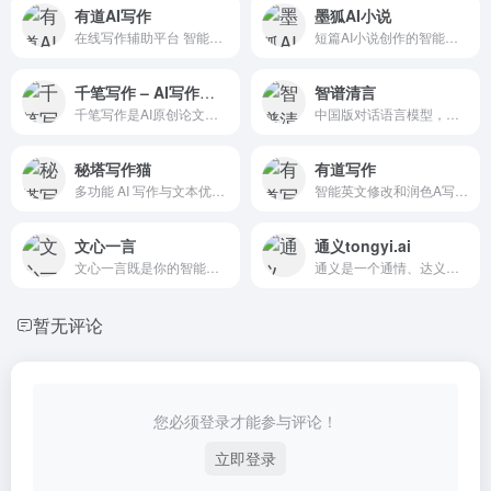
有道AI写作
墨狐AI小说
在线写作辅助平台 智能高效的创作助手
短篇AI小说创作的智能平台，专为网文小说作者设计
千笔写作 – AI写作指导平台
智谱清言
千笔写作是AI原创论文写作平台，10分钟产出3万字，提供真实网络数据、图、表、公式、代码，不限次2000字3级大纲，附带ppt、开题报告、任务书、40篇真实参考文献。
中国版对话语言模型，与GLM大模型进行对话。
秘塔写作猫
有道写作
多功能 AI 写作与文本优化平台
智能英文修改和润色A写作工具
文心一言
通义tongyi.ai
文心一言既是你的智能伙伴，可以陪你聊天、回答问题、画图识图；也是你的AI助手，可以提供灵感、撰写文案、阅读文档、智能翻译，帮你高效完成工作和学习任务。
通义是一个通情、达义的国产AI模型，可以帮你解答问题、文档阅读、联网搜索并写作总结，最多支持1000万字的文档速读。通义tongyi.ai_你的全能AI助手
暂无评论
您必须登录才能参与评论！
立即登录