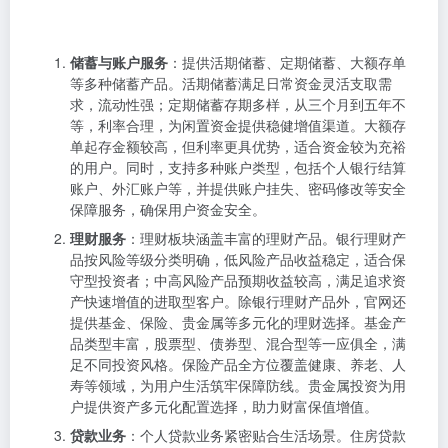
储蓄与账户服务
：提供活期储蓄、定期储蓄、大额存单
等多种储蓄产品。活期储蓄满足日常资金灵活支取需
求，流动性强；定期储蓄存期多样，从三个月到五年不
等，利率合理，为闲置资金提供稳健增值渠道。大额存
单起存金额较高，但利率更具优势，适合资金较为充裕
的用户。同时，支持多种账户类型，包括个人银行结算
账户、外汇账户等，并提供账户挂失、密码修改等安全
保障服务，确保用户资金安全。
理财服务
：理财板块涵盖丰富的理财产品。银行理财产
品按风险等级分类明确，低风险产品收益稳定，适合保
守型投资者；中高风险产品预期收益较高，满足追求资
产快速增值的进取型客户。除银行理财产品外，官网还
提供基金、保险、贵金属等多元化的理财选择。基金产
品类型丰富，股票型、债券型、混合型等一应俱全，满
足不同投资风格。保险产品全方位覆盖健康、养老、人
寿等领域，为用户生活筑牢保障防线。贵金属投资为用
户提供资产多元化配置选择，助力财富保值增值。
贷款业务
：个人贷款业务紧密贴合生活场景。住房贷款