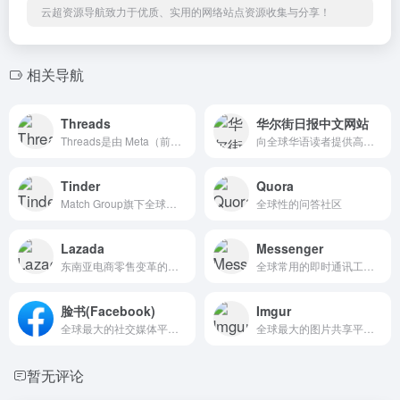
云超资源导航致力于优质、实用的网络站点资源收集与分享！
相关导航
Threads
华尔街日报中文网站
Threads是由 Meta（前身为 Facebook）推出的社交媒体应用，被设计为一个便捷的微博式社交平台，让用户能够快速分享短文本内容、图片、视频，并与 Instagram 的好友互动。
向全球华语读者提供高质量的商业新闻和深度分析，并于每个工作日全天24小时更新
Tinder
Quora
Match Group旗下全球头部的移动约会社交平台
全球性的问答社区
Lazada
Messenger
东南亚电商零售变革的引领者
全球常用的即时通讯工具，允许用户通过 文字、语音、视频 进行交流，并支持 群聊、文件传输、表情贴纸、加密聊天等功能，适合与海外朋友、同事、客户保持联系。
脸书(Facebook)
Imgur
全球最大的社交媒体平台之一
全球最大的图片共享平台之一，专注于图片、动图和社区互动的社交平台，吸引了大量用户上传、分享和评论各种图片，尤其以 幽默、创意、动图（GIF）、艺术作品 为主。
暂无评论