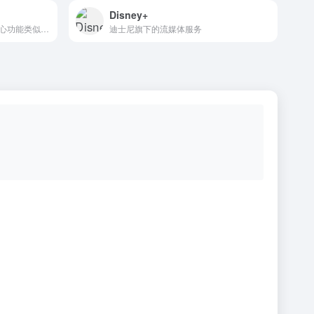
Disney+
曾经全球最火的社交网站，核心功能类似于Facebook，但更加注重个性化主页、音乐分享、博客和好友互动。
迪士尼旗下的流媒体服务