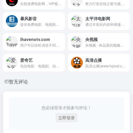
在线免费电影网，VIP视频免费看
努力打造在线之家为最好的海外热门影视剧在线观看站点!
暴风影音
太平洋电影网
提供免费电影、电视剧、综艺、动漫、体育等视频内容的在线观看和下载
通过丰富的内容和便捷的服务，太平洋电影网成为了电影爱好者和投资者的首选平台，为大家带来无与伦比的观影乐趣。无论是想了解最新影讯，还是寻找影院加盟机会，这里都能满足您的需求。
ihavenotv.com
央视频
用户可以轻松浏览不同类别，找到感兴趣的内容，随时免费观看高质量的纪录片。网站还鼓励用户通过捐款支持其持续运营，确保更多人能够享受到这些宝贵的知识资源。无论是对科学探索的热爱，还是对历史事件的关注，ihavenotv.com都是一个理想的学习和娱乐去处。
央视频 - 有品质的视频社交媒体
爱奇艺
高清点播
包括电影、电视剧、动漫、综艺等在内的丰富视频内容，满足不同观众的需求。
高清点播(www.hqvod.com)专注于高清影视点播的专业观影平台
暂无评论
您必须登录才能参与评论！
立即登录