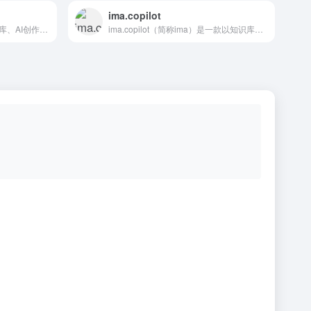
ima.copilot
无界AI，集prompt搜索、AI图库、AI创作、AI广场、词/图等为一体。提供一站式AI搜索-创作-交流-分享服务。
ima.copilot（简称ima）是一款以知识库为核心的AI工作台产品，已接入腾讯混元大模型和DeepSeek R1模型满血版。ima是搜、读、写一体的效率工具，旨在帮助有较强知识获取、信息处理、内容输出需求的用户，提升学习、办公效率。