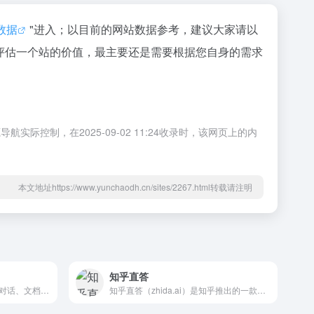
z数据
"进入；以目前的网站数据参考，建议大家请以
评估一个站的价值，最主要还是需要根据您自身的需求
制，在2025-09-02 11:24收录时，该网页上的内
本文地址https://www.yunchaodh.cn/sites/2267.html转载请注明
知乎直答
天工是一款支持搜索、写作、对话、文档分析、画画、做PPT的全能型AI助手。你可以借助AI技术，检索信息、多语言翻译、写论文、写代码、写方案、写汇报、做PPT、归纳总结文档和音频视频，还可以智能编辑彩页和宝典，让AI生成高质量彩页内容，收获点赞关注。
知乎直答（zhida.ai）是知乎推出的一款使用 AI 大模型等先进技术的产品，以知乎社区的优质内容为核心，多种数据源为辅助，为人们提供一种全新的获取可靠信息的途径。知乎直答是多智能体系统，能够满足用户多维度的需求；同时对生成结果进行溯源，以确保内容的可信、可控以及对知识产权和版权的尊重。