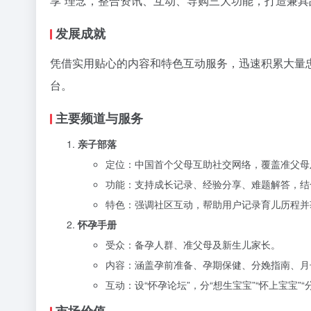
享”理念，整合资讯、互动、导购三大功能，打造兼
​发展成就​
凭借实用贴心的内容和特色互动服务，迅速积累大量
台。
​主要频道与服务​
​亲子部落​
定位：中国首个父母互助社交网络，覆盖准父母及
功能：支持成长记录、经验分享、难题解答，结合
特色：强调社区互动，帮助用户记录育儿历程并
​怀孕手册​
受众：备孕人群、准父母及新生儿家长。
内容：涵盖孕前准备、孕期保健、分娩指南、月
互动：设“怀孕论坛”，分“想生宝宝”“怀上宝宝