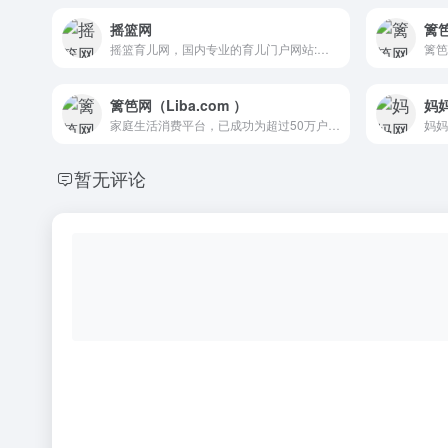
摇篮网
篱
摇篮育儿网，国内专业的育儿门户网站:为准备怀孕、怀孕以及0-6岁的婴幼儿父母提供权威、全面、实用的育儿知识、育儿产品和早教服务，是科学育儿必选网站！
篱笆网（Liba.com ）
妈
家庭生活消费平台，已成功为超过50万户家庭提供装修、珠宝・婚庆、育儿等方面的服务。
暂无评论