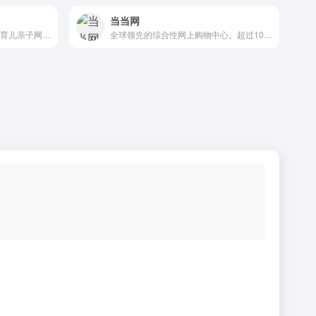
当当网
39健康育儿频道是国内领先的育儿亲子网站，为年轻的父母或准爸爸准妈妈提供丰富的育儿知识，包括怀孕、分娩、胎教、早教、母乳喂养、宝宝健康等。
全球领先的综合性网上购物中心。超过100万种商品在线热销！图书、童书、绘本、中小学教辅、文学小说、音像、母婴、家居、服装、鞋包等几十大类，正版保证，低至2折（自营图书满49元免运费。当当网一贯秉承提升顾客体验的承诺，自助退换货便捷又放心）