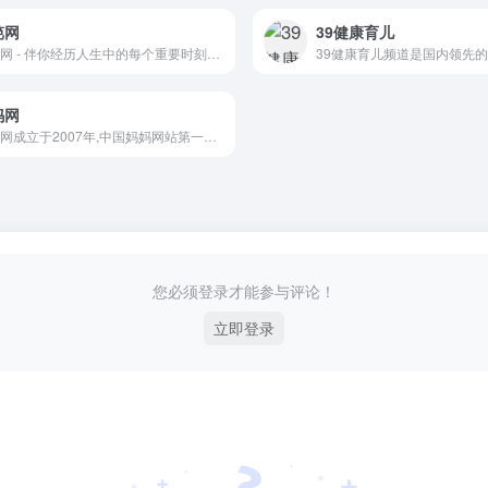
笆网
39健康育儿
篱笆网 - 伴你经历人生中的每个重要时刻！上海最大的家庭生活消费平台，已成功为超过50万户家庭提供装修、珠宝・婚庆、育儿等方面的服务。
妈网
妈妈网成立于2007年,中国妈妈网站第一门户官网.提供准备怀孕,怀孕,孕妈妈,孕妇,婴儿,胎教,早教等育儿知识,旗下36个分站:北京妈妈网,广州妈妈网,西安妈妈网,深圳妈妈网,上海妈妈网等.妈妈帮,妈妈圈,妈妈说,妈妈论坛等妈妈网频道.
您必须登录才能参与评论！
立即登录