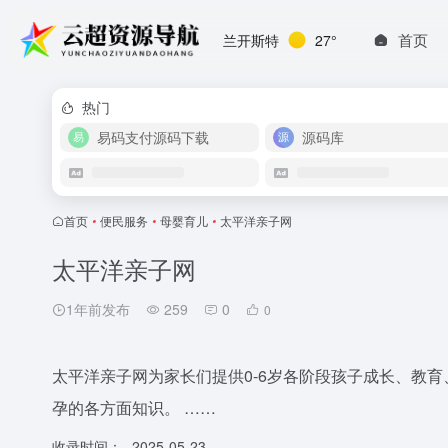
首页
兰开斯特
27°
热门
易码支付源码下载
源码库
首页
•
便民服务
•
母婴育儿
•
太平洋亲子网
太平洋亲子网
1年前发布
259
0
0
太平洋亲子网为家长们提供0-6岁各阶段孩子成长、教
孕的各方面知识。 ……
收录时间：
2025-05-23