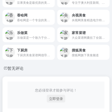
豆果美食是最优质的美食菜谱社区,提供各种菜谱大全,食谱大全,家常菜做法大全,丰富的菜谱大全可以让您轻松地学会怎么做美食,展现自己的高超厨艺,开启美好生活！
专注于澳大利亚新闻、旅游、留学、移民、生活、教育、置业、黄页、门票等各类信息服务
香哈网
央视美食
香哈网是一个专业的美食网站。提供丰富的菜谱、食谱、菜谱大全，更有菜谱图文视频讲解；学做菜、秀美食，与兴趣相投的好友在美食圈相遇。互联网最大的美食社区！
央视网美食精选地方特色饮食文化，报道各地美食资讯，解读视频行业政策，同时还推出美食DIY、美食论坛、菜谱、养生食疗、生活妙招等内容，是最权威的中文美食网。
乐做菜
家常菜谱
乐做菜是一个致力于分享家常菜谱和特色菜谱的网站，提供丰富的家常菜谱、食谱、菜谱大全和烹饪技巧，为厨师和美食爱好者提供一个交流分享菜谱的平台。
大众菜谱网囊括了全国各地、各种口味、各种风情的最美味、最火爆、最受欢迎的家常菜谱、特色菜谱等菜谱大全，通过这里的每一道菜谱你可以在家中尽情的做出属于自己的拿手好菜！
下厨房
搜狐美食
下厨房美食菜谱网倡导在家烹饪、健康的生活方式，提供有版权的实用菜谱做法与饮食知识，提供厨师和美食爱好者一个记录、分享的平台。
搜狐网旗下美食频道
暂无评论
您必须登录才能参与评论！
立即登录