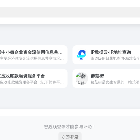
全国中小微企业资金流信用信息共享平台
IP数据云-IP地址查询
国际主要经济体资金流信用信息共享情况介绍 中国人民银行征信中心编译 近年来，在全球开放银行浪潮和金融科技快速发展的共同推动下，资金流信用信息可得性和开放性前所未有地提高。促进资金流信用信息共享和应用，已成为各国推动普惠金融发展和金融创新的一个重要举措。对于企业和个人信息主体而言，资金流信
征应收账款融资服务平台
蘑菇街
中征应收账款融资服务平台（以下简称平台）是由中国人民银行征信中心(以下简称征信中心)牵头组织并由下属子公司中征（天津）动产融资登记服务有限责任公司（以下简称中征登记公司）建设运营的，旨在促进应收账款融资的信息服务平台。平台于2013年12月31日上线运行，通过为资金供需双方提供迅速、便捷、有效的应收
您必须登录才能参与评论！
立即登录