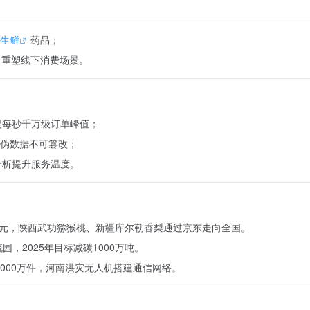
生鲜
药品；
，重塑线下消费场景。
大促每秒千万级订单峰值；
防伪数据不可篡改；
感分析提升服务温度。
0亿元，陕西武功猕猴桃、新疆库尔勒香梨通过京东走向全国。
，2025年目标减碳1000万吨。
000万件，河南洪灾无人机搭建通信网络。