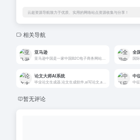
云超资源导航致力于优质、实用的网络站点资源收集与分享！
相关导航
亚马逊
亚马逊中国是一家中国B2C电子商务网站，前身为卓越网，被亚马逊公司收购后，成为其子公司。经营图书音像软件、图书 、影视等。
论文大师AI系统
中
毕业论文生成器,论文生成软件,ai写论文,ai写论文
暂无评论