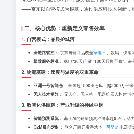
——京东以自营模式为根基，通过供应链技术创新，重新
二、核心优势：重新定义零售效率
1. 自营模式：品质护城河
全链路管控
： 京东自营商品覆盖
家电
、数码、快消等
极致服务标准
： 家电“30天价保”“180天只换不修”
2. 物流基建：速度与温度的双重革命
亚洲一号智能仓
： 全国超1500座仓库、超2000万
无人技术矩阵
： 无人仓、无人机、配送机器人构建“
3. 数智化供应链：产业升级的神经中枢
智能预测系统
： 基于AI的销量预测准确率超95%，
C2M反向定制
： 联合厂商开发游戏本、
母婴
电器等