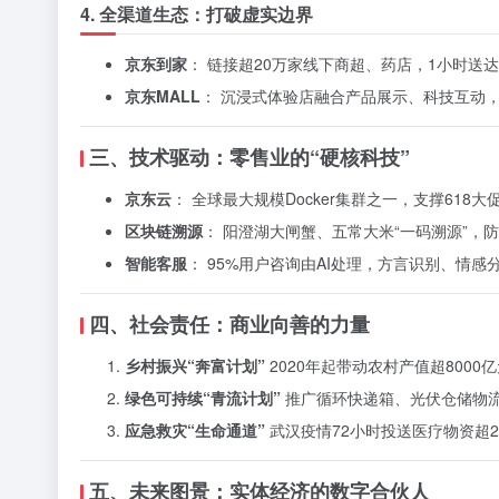
4. 全渠道生态：打破虚实边界
京东到家
： 链接超20万家线下商超、药店，1小时送达
京东MALL
： 沉浸式体验店融合产品展示、科技互动
三、技术驱动：零售业的“硬核科技”
京东云
： 全球最大规模Docker集群之一，支撑618
区块链溯源
： 阳澄湖大闸蟹、五常大米“一码溯源”，
智能客服
： 95%用户咨询由AI处理，方言识别、情
四、社会责任：商业向善的力量
乡村振兴“奔富计划”
2020年起带动农村产值超800
绿色可持续“青流计划”
推广循环快递箱、光伏仓储物流园
应急救灾“生命通道”
武汉疫情72小时投送医疗物资超2
五、未来图景：实体经济的数字合伙人