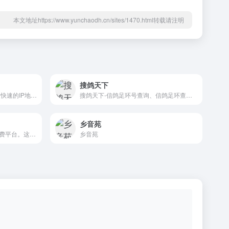
本文地址https://www.yunchaodh.cn/sites/1470.html转载请注明
搜鸽天下
街道级IP归属地查询-精准安全快速的IP地址查询网站-支持IPv4/IPv6信息查询网站
搜鸽天下-信鸽足环号查询、信鸽足环查询查成绩、查信鸽成绩、足环、天落成绩、脚环！
乡音苑
蘑菇街是女生专属的一站式消费平台。这里有上万个精通购物和穿搭的时尚达人，每天在直播间里推荐当季值得买的时尚好物、限时折扣的品牌商品以及源自工厂的性价比好货。蘑菇街的商品均由平台官方审核供应商资质和品质，让消费者轻松享受变美体验。
乡音苑