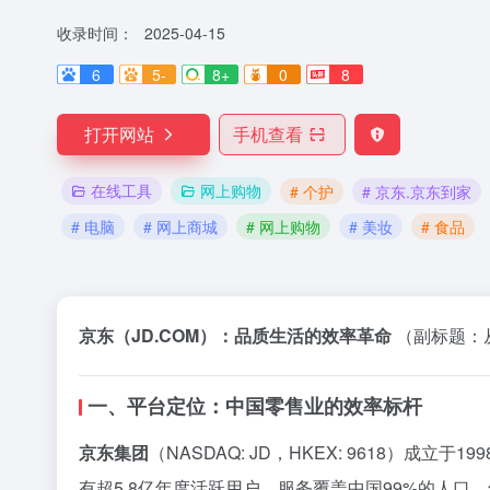
收录时间：
2025-04-15
6
5-
8+
0
8
打开网站
手机查看
在线工具
网上购物
# 个护
# 京东.京东到家
# 电脑
# 网上商城
# 网上购物
# 美妆
# 食品
京东（JD.COM）：品质生活的效率革命
（副标题：从
一、平台定位：中国零售业的效率标杆
京东集团
（NASDAQ: JD，HKEX: 9618）
有超5.8亿年度活跃用户，服务覆盖中国99%的人口