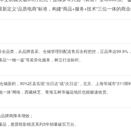
定义“品质电商”标准，构建“商品+服务+技术”三位一体的商
全品类，从品牌直采、仓储管理到配送售后全程把控，正品率达99.9%，
、奢侈品“一物一鉴”等差异化服务，树立行业标杆。
平米仓储面积，90%区县实现“当日达”或“次日达”，北京、上海等城市“211
空地一体”网络，西藏林芝、青海玉树等偏远地区也能极速收货。
助力品牌商降本增效；
爆品，惠普暗影精灵系列3年销量破百万台。