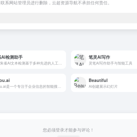
接联系网站管理员进行删除，云超资源导航不承担任何责任。
雀AI检测助手
笔灵AI写作
腾讯朱雀AI文本检测基于多种先进的人工智能模型，构造数百万级别的数据进行训练，能够识别出人类和AI的书写模式。该系统不仅具备优秀的英文检测能力，在处理中文数据方面表现尤为出色。
灵笔AI写作助手与智能工具
ou.ai
Beautiful
Aisou.ai是一个专注于企业信息的智能搜索平台，它通过整合新闻、公司信息和知识库等内容，为用户提供一个全面、便捷的商业信息搜索服务。该平台的主要优点在于其智能化的搜索算法和丰富的数据资源，能够帮助用户快速获取所需信息，提高工作效率。
AI创建展示幻灯片
您必须登录才能参与评论！