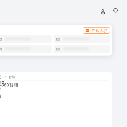
立即入驻
360智脑