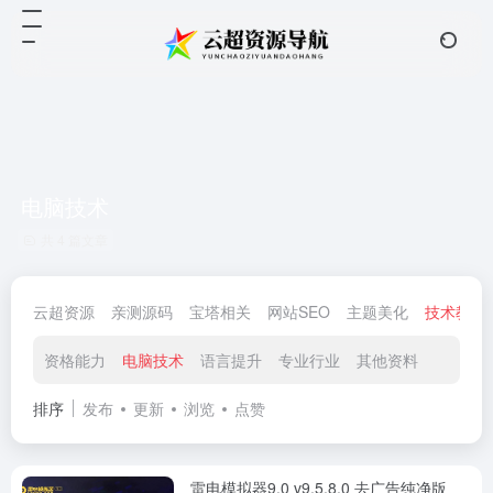
电脑技术
共 4 篇文章
云超资源
亲测源码
宝塔相关
网站SEO
主题美化
技术教程
资格能力
电脑技术
语言提升
专业行业
其他资料
排序
发布
更新
浏览
点赞
雷电模拟器9.0 v9.5.8.0 去广告纯净版