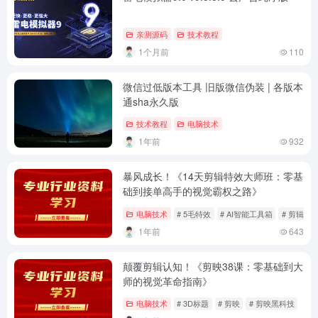
亲测源码
技术教程
1个月前
110
微信过低版本工具 旧版微信伪装 | 各版本
通sha永久版
技术教程
电脑技术
1年前
932
暴风成长！《14天剪辑特效大师班：零基
础到接单高手的视觉霸权之路》
电脑技术
# 5毛特效
# AI智能工具箱
# 剪辑特
1年前
643
颠覆剪辑认知！《剪映38课：零基础到大
师的视觉革命指南》
电脑技术
# 3D标题
# 剪映
# 剪映黑科技